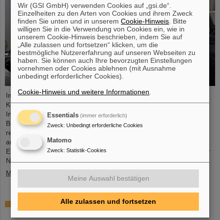
Wir (GSI GmbH) verwenden Cookies auf „gsi.de“.
Einzelheiten zu den Arten von Cookies und ihrem Zweck
finden Sie unten und in unserem
Cookie-Hinweis
. Bitte
willigen Sie in die Verwendung von Cookies ein, wie in
unserem Cookie-Hinweis beschrieben, indem Sie auf
„Alle zulassen und fortsetzen“ klicken, um die
bestmögliche Nutzererfahrung auf unseren Webseiten zu
haben. Sie können auch Ihre bevorzugten Einstellungen
vornehmen oder Cookies ablehnen (mit Ausnahme
unbedingt erforderlicher Cookies).
Cookie-Hinweis und weitere Informationen
.
Im Rahmen der BVSR-Konferenz 2026 begrüßte GSI/FAIR vor
Kurzem 200 Studierende aus dem Bereich Raumfahrt und
Ingenieurwissenschaften auf dem Campus in Darmstadt. Der
Essentials
(immer erforderlich)
Bundesverband studentischer Raumfahrt e. V. (BVSR)
Zweck
:
Unbedingt erforderliche Cookies
repräsentiert auf nationalem Level Studierendengruppen, die sich
Matomo
an Weltraumprojekten beteiligen. Der Besuch bot spannende
Zweck
:
Statistik-Cookies
Einblicke in aktuelle Forschung und unterstrich die Bedeutung der
Nachwuchsförderung bei GSI/FAIR.
Mehr »
Meine Auswahl bestätigen
Alle zulassen und fortsetzen
Sensoren für die Energiewende – made in
Rüsselsheim: Forschende der HSRM entwickeln