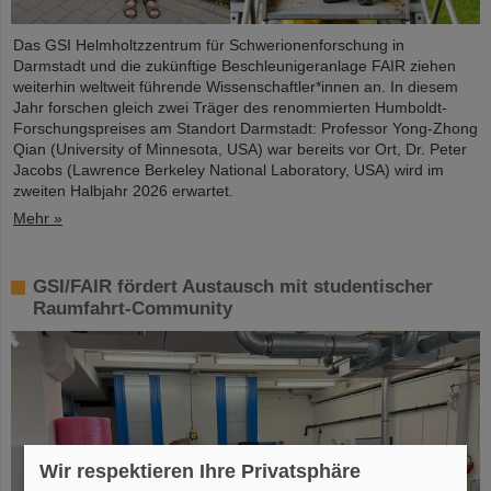
Das GSI Helmholtzzentrum für Schwerionenforschung in
Darmstadt und die zukünftige Beschleunigeranlage FAIR ziehen
weiterhin weltweit führende Wissenschaftler*innen an. In diesem
Jahr forschen gleich zwei Träger des renommierten Humboldt-
Forschungspreises am Standort Darmstadt: Professor Yong-Zhong
Qian (University of Minnesota, USA) war bereits vor Ort, Dr. Peter
Jacobs (Lawrence Berkeley National Laboratory, USA) wird im
zweiten Halbjahr 2026 erwartet.
Mehr »
GSI/FAIR fördert Austausch mit studentischer
Raumfahrt-Community
Wir respektieren Ihre Privatsphäre