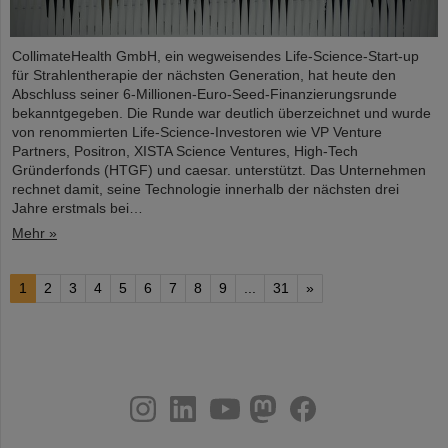
CollimateHealth GmbH, ein wegweisendes Life-Science-Start-up
für Strahlentherapie der nächsten Generation, hat heute den
Abschluss seiner 6-Millionen-Euro-Seed-Finanzierungsrunde
bekanntgegeben. Die Runde war deutlich überzeichnet und wurde
von renommierten Life-Science-Investoren wie VP Venture
Partners, Positron, XISTA Science Ventures, High-Tech
Gründerfonds (HTGF) und caesar. unterstützt. Das Unternehmen
rechnet damit, seine Technologie innerhalb der nächsten drei
Jahre erstmals bei…
Mehr »
1
2
3
4
5
6
7
8
9
...
31
»
instagram
linkedin
youtube
helmholtz.social
facebook