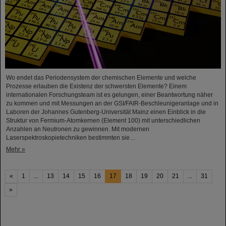
Wo endet das Periodensystem der chemischen Elemente und welche
Prozesse erlauben die Existenz der schwersten Elemente? Einem
internationalen Forschungsteam ist es gelungen, einer Beantwortung näher
zu kommen und mit Messungen an der GSI/FAIR-Beschleunigeranlage und in
Laboren der Johannes Gutenberg-Universität Mainz einen Einblick in die
Struktur von Fermium-Atomkernen (Element 100) mit unterschiedlichen
Anzahlen an Neutronen zu gewinnen. Mit modernen
Laserspektroskopietechniken bestimmten sie…
Mehr »
«
1
...
13
14
15
16
17
18
19
20
21
...
31
»