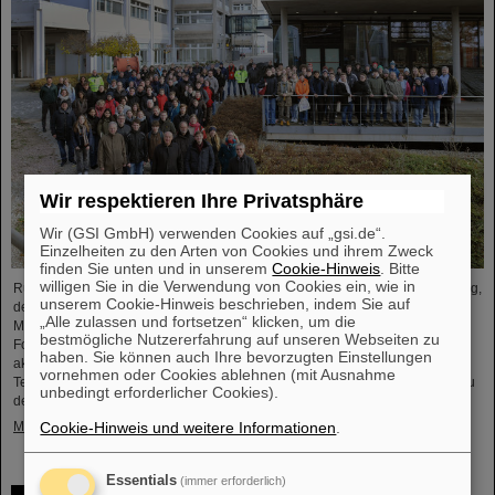
Wir respektieren Ihre Privatsphäre
Wir (GSI GmbH) verwenden Cookies auf „gsi.de“.
Einzelheiten zu den Arten von Cookies und ihrem Zweck
finden Sie unten und in unserem
Cookie-Hinweis
. Bitte
willigen Sie in die Verwendung von Cookies ein, wie in
Rund 110 Oberstufenschüler*innen aus ganz Hessen besuchten am Samstag,
unserem Cookie-Hinweis beschrieben, indem Sie auf
den 23. November, zum 25. Jubiläum der Veranstaltungsreihe „Saturday
„Alle zulassen und fortsetzen“ klicken, um die
Morning Physics“ den GSI/FAIR-Campus. In Rundgängen durch die
bestmögliche Nutzererfahrung auf unseren Webseiten zu
Forschungsanlagen erhielten die Schüler*innen spannende Einblicke in die
haben. Sie können auch Ihre bevorzugten Einstellungen
aktuelle physikalische Forschung, erkundeten die bestehenden GSI-
vornehmen oder Cookies ablehnen (mit Ausnahme
Teilchenbeschleuniger und -Experimente und informierten sich über den Bau
unbedingt erforderlicher Cookies).
der internationalen Beschleunigeranlage FAIR.
Cookie-Hinweis und weitere Informationen
.
Mehr »
Essentials
(immer erforderlich)
ANOMALIE – Die Darmstädter Science-Fiction-Serie am