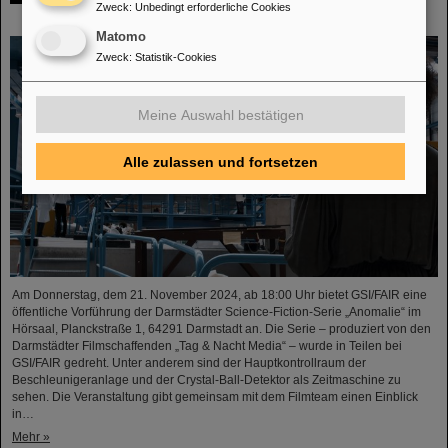
Zweck
:
Unbedingt erforderliche Cookies
21.11.2024 bei GSI/FAIR erleben
Matomo
Zweck
:
Statistik-Cookies
Meine Auswahl bestätigen
Alle zulassen und fortsetzen
Am Donnerstag, dem 21. November 2024, ab 18:00 Uhr bietet GSI/FAIR eine
öffentliche Vorführung der Darmstädter Science-Fiction-Serie „Anomalie“ im
Hörsaal, Planckstraße 1, 64291 Darmstadt an. Die Serie – produziert von den
Darmstädter Filmschaffenden „Tag & Nacht Media“ – wurde in Teilen bei
GSI/FAIR gedreht. Unter anderem sind der Hauptkontrollraum der
Beschleunigeranlage und der Crystal-Ball-Detektor als Zeitmaschine zu
sehen. Die Veranstaltung gibt gemeinsam mit dem Filmteam einen Einblick
in…
Mehr »