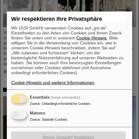
Wir respektieren Ihre Privatsphäre
Wir (GSI GmbH) verwenden Cookies auf „gsi.de“.
Einzelheiten zu den Arten von Cookies und ihrem Zweck
Virtuelle Welten, spielerische Momente, moderne Didaktik und Wissenschaft
finden Sie unten und in unserem
Cookie-Hinweis
. Bitte
zum Greifen nah: Das GSI Helmholtzzentrum für Schwerionenforschung und
willigen Sie in die Verwendung von Cookies ein, wie in
das dort entstehende internationale Beschleunigerzentrum FAIR rücken die
unserem Cookie-Hinweis beschrieben, indem Sie auf
Nachwuchsförderung und die Wissensvermittlung künftig noch stärker in den
„Alle zulassen und fortsetzen“ klicken, um die
Fokus. Mit dem neuen SCIENCE POP-UP in der Darmstädter Innenstadt
bestmögliche Nutzererfahrung auf unseren Webseiten zu
wollen GSI/FAIR Jung und Alt für Wissenschaft und Technik begeistern: ein
haben. Sie können auch Ihre bevorzugten Einstellungen
Mitmachraum mit Wissenschaft zum Anfassen ...
vornehmen oder Cookies ablehnen (mit Ausnahme
Mehr »
unbedingt erforderlicher Cookies).
Cookie-Hinweis und weitere Informationen
.
„CBM Best Thesis Award“ geht an Dr. Kshitij Agarwal
Essentials
(immer erforderlich)
Zweck
:
Unbedingt erforderliche Cookies
Matomo
Zweck
:
Statistik-Cookies
Meine Auswahl bestätigen