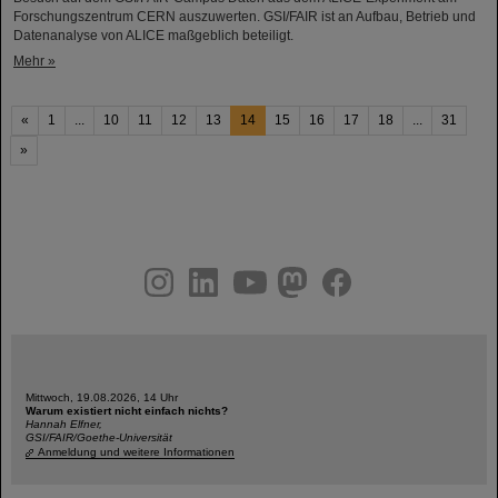
Forschungszentrum CERN auszuwerten. GSI/FAIR ist an Aufbau, Betrieb und
Datenanalyse von ALICE maßgeblich beteiligt.
Mehr »
«
1
...
10
11
12
13
14
15
16
17
18
...
31
»
instagram
linkedin
youtube
helmholtz.social
facebook
Mittwoch, 19.08.2026, 14 Uhr
Warum existiert nicht einfach nichts?
Hannah Elfner,
GSI/FAIR/Goethe-Universität
Anmeldung und weitere Informationen