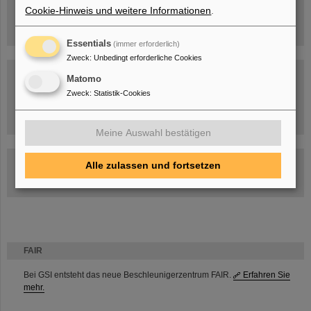
Cookie-Hinweis und weitere Informationen
.
Essentials
(immer erforderlich)
Zweck
:
Unbedingt erforderliche Cookies
Matomo
Zweck
:
Statistik-Cookies
Umgang mit den Auswirkungen des Kriegs in der Ukraine
Meine Auswahl bestätigen
GSI-FAIR Kolloquium
Alle zulassen und fortsetzen
Aktuelle Termine
FAIR
Bei GSI entsteht das neue Beschleunigerzentrum FAIR.
Erfahren Sie
mehr.