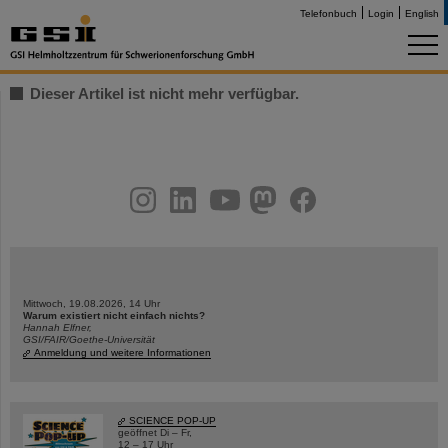
Telefonbuch
Login
English
Dieser Artikel ist nicht mehr verfügbar.
instagram
linkedin
youtube
helmholtz.social
facebook
Mittwoch, 19.08.2026, 14 Uhr
Warum existiert nicht einfach nichts?
Hannah Elfner,
GSI/FAIR/Goethe-Universität
Anmeldung und weitere Informationen
SCIENCE POP-UP
geöffnet Di – Fr,
12 – 17 Uhr