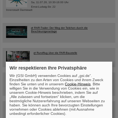
Sa, 11.07.26, 10:30-16:00 Uhr
Ernst-Ludwig-Str. 22
Innenstadt Darmstadt
FAIR-Trailer: Der Weg der Teilchen durch die
Beschleunigeranlage
Rundflug über die FAIR-Baustelle
Wir respektieren Ihre Privatsphäre
Wir (GSI GmbH) verwenden Cookies auf „gsi.de“.
Besichtigung von GSI/FAIR –
Einzelheiten zu den Arten von Cookies und ihrem Zweck
jetzt Termin buchen!
finden Sie unten und in unserem
Cookie-Hinweis
. Bitte
willigen Sie in die Verwendung von Cookies ein, wie in
unserem Cookie-Hinweis beschrieben, indem Sie auf
„Alle zulassen und fortsetzen“ klicken, um die
bestmögliche Nutzererfahrung auf unseren Webseiten zu
haben. Sie können auch Ihre bevorzugten Einstellungen
Blog Beam On
vornehmen oder Cookies ablehnen (mit Ausnahme
Menschen
...hinter GSI und FAIR.
unbedingt erforderlicher Cookies).