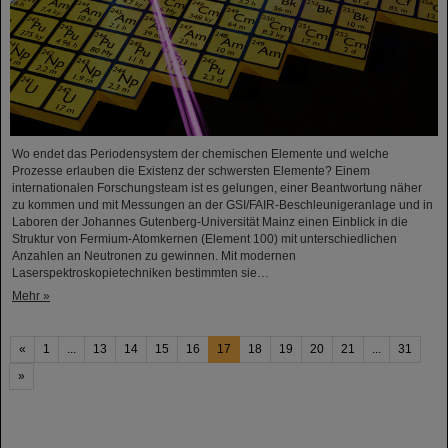
Wo endet das Periodensystem der chemischen Elemente und welche
Prozesse erlauben die Existenz der schwersten Elemente? Einem
internationalen Forschungsteam ist es gelungen, einer Beantwortung näher
zu kommen und mit Messungen an der GSI/FAIR-Beschleunigeranlage und in
Laboren der Johannes Gutenberg-Universität Mainz einen Einblick in die
Struktur von Fermium-Atomkernen (Element 100) mit unterschiedlichen
Anzahlen an Neutronen zu gewinnen. Mit modernen
Laserspektroskopietechniken bestimmten sie…
Mehr »
«
1
...
13
14
15
16
17
18
19
20
21
...
31
»