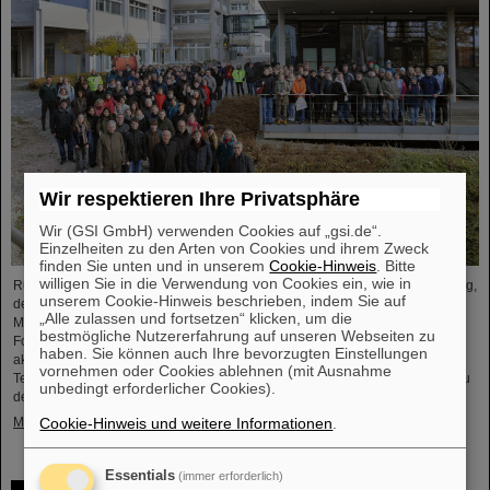
Wir respektieren Ihre Privatsphäre
Wir (GSI GmbH) verwenden Cookies auf „gsi.de“.
Einzelheiten zu den Arten von Cookies und ihrem Zweck
finden Sie unten und in unserem
Cookie-Hinweis
. Bitte
willigen Sie in die Verwendung von Cookies ein, wie in
Rund 110 Oberstufenschüler*innen aus ganz Hessen besuchten am Samstag,
unserem Cookie-Hinweis beschrieben, indem Sie auf
den 23. November, zum 25. Jubiläum der Veranstaltungsreihe „Saturday
„Alle zulassen und fortsetzen“ klicken, um die
Morning Physics“ den GSI/FAIR-Campus. In Rundgängen durch die
bestmögliche Nutzererfahrung auf unseren Webseiten zu
Forschungsanlagen erhielten die Schüler*innen spannende Einblicke in die
haben. Sie können auch Ihre bevorzugten Einstellungen
aktuelle physikalische Forschung, erkundeten die bestehenden GSI-
vornehmen oder Cookies ablehnen (mit Ausnahme
Teilchenbeschleuniger und -Experimente und informierten sich über den Bau
unbedingt erforderlicher Cookies).
der internationalen Beschleunigeranlage FAIR.
Cookie-Hinweis und weitere Informationen
.
Mehr »
Essentials
(immer erforderlich)
ANOMALIE – Die Darmstädter Science-Fiction-Serie am