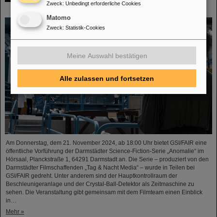
Zweck
:
Unbedingt erforderliche Cookies
21.11.2024 bei GSI/FAIR erleben
Matomo
Zweck
:
Statistik-Cookies
Meine Auswahl bestätigen
Alle zulassen und fortsetzen
Am Donnerstag, dem 21. November 2024, ab 18:00 Uhr bietet GSI/FAIR eine
öffentliche Vorführung der Darmstädter Science-Fiction-Serie „Anomalie“ im
Hörsaal, Planckstraße 1, 64291 Darmstadt an. Die Serie – produziert von den
Darmstädter Filmschaffenden „Tag & Nacht Media“ – wurde in Teilen bei
GSI/FAIR gedreht. Unter anderem sind der Hauptkontrollraum der
Beschleunigeranlage und der Crystal-Ball-Detektor als Zeitmaschine zu
sehen. Die Veranstaltung gibt gemeinsam mit dem Filmteam einen Einblick
in…
Mehr »