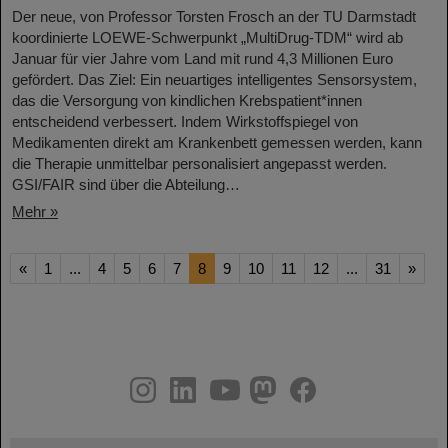
Der neue, von Professor Torsten Frosch an der TU Darmstadt
koordinierte LOEWE-Schwerpunkt „MultiDrug-TDM“ wird ab
Januar für vier Jahre vom Land mit rund 4,3 Millionen Euro
gefördert. Das Ziel: Ein neuartiges intelligentes Sensorsystem,
das die Versorgung von kindlichen Krebspatient*innen
entscheidend verbessert. Indem Wirkstoffspiegel von
Medikamenten direkt am Krankenbett gemessen werden, kann
die Therapie unmittelbar personalisiert angepasst werden.
GSI/FAIR sind über die Abteilung…
Mehr »
«
1
...
4
5
6
7
8
9
10
11
12
...
31
»
instagram
linkedin
youtube
helmholtz.social
facebook