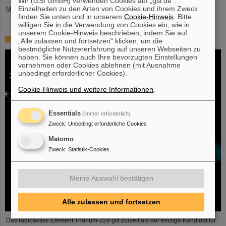
Wir (GSI GmbH) verwenden Cookies auf „gsi.de“.
Einzelheiten zu den Arten von Cookies und ihrem Zweck
Mehr »
finden Sie unten und in unserem
Cookie-Hinweis
. Bitte
willigen Sie in die Verwendung von Cookies ein, wie in
unserem Cookie-Hinweis beschrieben, indem Sie auf
Hoffnung auf Entwicklung einer Atomkernuhr wächst
„Alle zulassen und fortsetzen“ klicken, um die
bestmögliche Nutzererfahrung auf unseren Webseiten zu
haben. Sie können auch Ihre bevorzugten Einstellungen
vornehmen oder Cookies ablehnen (mit Ausnahme
unbedingt erforderlicher Cookies).
Cookie-Hinweis und weitere Informationen
.
Essentials
(immer erforderlich)
Zweck
:
Unbedingt erforderliche Cookies
Matomo
Zweck
:
Statistik-Cookies
Meine Auswahl bestätigen
Alle zulassen und fortsetzen
Das radioaktive Element Thorium-229 gilt zurzeit als der einzige Kandidat für