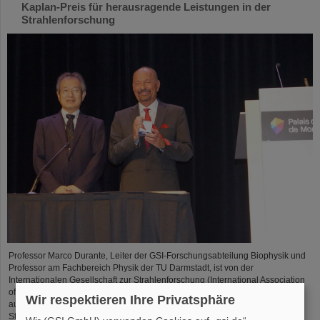
Kaplan-Preis für herausragende Leistungen in der
Strahlenforschung
Professor Marco Durante, Leiter der GSI-Forschungsabteilung Biophysik und
Professor am Fachbereich Physik der TU Darmstadt, ist von der
Internationalen Gesellschaft zur Strahlenforschung (International Association
of Radiation Research, IARR) mit dem renommierten Henry-Kaplan-Preis
Wir respektieren Ihre Privatsphäre
ausgezeichnet worden. Der Preis gilt als die höchste Auszeichnung der
Strahlenforschung...