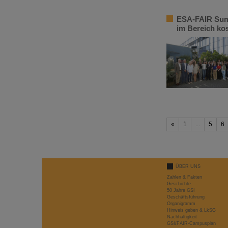
ESA-FAIR Summ
im Bereich ko
«
1
...
5
6
ÜBER UNS
Zahlen & Fakten
Geschichte
50 Jahre GSI
Geschäftsführung
Organigramm
Hinweis geben & LkSG
Nachhaltigkeit
GSI/FAIR-Campusplan