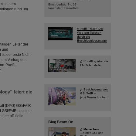
mit einem
Ernst-Ludwig-Str. 22
Innenstadt Darmstadt
haktionen rund um
FAIR-Trailer: Der
Weg der Teilchen
durch die
Beschleunigeranlage
aligen Leiter der
n und
st der erste Nicht-
inem Vortrag des
Rundflug über die
an-Pacific
FAIR-Baustelle
an…
Besichtigung von
ogy“ feiert die
GSI/FAIR –
jetzt Termin buchen!
aft (DPG) GSI/FAIR
 GSI/FAIR als einer
ine offizielle
Blog Beam On
Menschen
...hinter GSI und