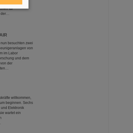
tellt durch
iven für
n der…
FAIR
 nun besuchten zwei
leunigeranlagen von
um im Labor
forschung und dem
 von der
lten…
kräfte willkommen,
trum beginnen. Sechs
 und Elektronik
sie wartet ein
n
…