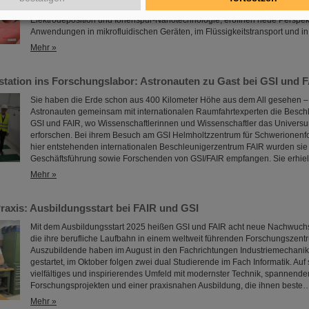
Benetzungsverhalten sich gezielt steuern lassen. Diese Materialien, herges
Elektrodeposition und Ionenspur-Nanotechnologie, eröffnen neue Perspekt
Anwendungen in mikrofluidischen Geräten, im Flüssigkeitstransport und i
Mehr »
tation ins Forschungslabor: Astronauten zu Gast bei GSI und 
Sie haben die Erde schon aus 400 Kilometer Höhe aus dem All gesehen –
Astronauten gemeinsam mit internationalen Raumfahrtexperten die Besch
GSI und FAIR, wo Wissenschaftlerinnen und Wissenschaftler das Univers
erforschen. Bei ihrem Besuch am GSI Helmholtzzentrum für Schwerionen
hier entstehenden internationalen Beschleunigerzentrum FAIR wurden sie
Geschäftsführung sowie Forschenden von GSI/FAIR empfangen. Sie erhie
Mehr »
 Praxis: Ausbildungsstart bei FAIR und GSI
Mit dem Ausbildungsstart 2025 heißen GSI und FAIR acht neue Nachwuchs
die ihre berufliche Laufbahn in einem weltweit führenden Forschungszen
Auszubildende haben im August in den Fachrichtungen Industriemechanik
gestartet, im Oktober folgen zwei dual Studierende im Fach Informatik. Auf 
vielfältiges und inspirierendes Umfeld mit modernster Technik, spannende
Forschungsprojekten und einer praxisnahen Ausbildung, die ihnen beste
Mehr »