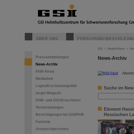
ÜBER UNS
FORSCHUNG/BESCHLEUN
GSI
>
Medien/News
>
Ne
Pressemitteilungen
News-Archiv
News-Archiv
FAIR-News
©
Abonni
Mediathek
Logos/Erscheinungsbild
Suche im New
target-Magazin
FAIR- und GSI-Broschüren
Veranstaltungen
Element Hassi
Hessischen La
Besichtigungen bei GSI/FAIR
Fanshop
Ansprechpersonen