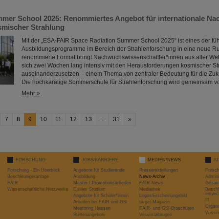
er School 2025: Renommiertes Angebot für internationale Na
smischer Strahlung
Mit der „ESA-FAIR Space Radiation Summer School 2025“ ist eines der f
Ausbildungsprogramme im Bereich der Strahlenforschung in eine neue Ru
renommierte Format bringt Nachwuchswissenschaftler*innen aus aller W
sich zwei Wochen lang intensiv mit den Herausforderungen kosmischer St
auseinanderzusetzen – einem Thema von zentraler Bedeutung für die Zuku
Die hochkarätige Sommerschule für Strahlenforschung wird gemeinsam von
Mehr »
7
8
9
10
11
12
13
...
31
»
FORSCHUNG
JOBS/KARRIERE
MEDIEN/NEWS
A
Forschung - Ein Überblick
Angebote für Studierende
Pressemitteilungen
Forsc
Beschleunigeranlage
Ausbildung
News-Archiv
Admini
FAIR
Master / Promotionsarbeiten
FAIR-News
Gesamt
Wissenschaftliche Netzwerke
Duales Studium
Mediathek
Beschl
entwic
Angebote für Schüler*innen
Logos/Erscheinungsbild
IT
Arbeiten bei FAIR und GSI
target-Magazin
Organi
Mentoring Hessen
FAIR- und GSI-Broschüren
Wissen
Stellenangebote
Veranstaltungen