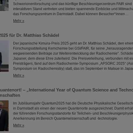
Schwerionenforschung und das künftige Beschleunigerzentrum FAIR sind 
interaktiven Stand vertreten und bieten spannende Einblicke und Mitmac
das Forschungszentrum in Darmstadt. Dabei können Besucher*innen…
Mehr »
025 für Dr. Matthias Schädel
Der japanische Kimura-Preis 2025 geht an Dr. Matthias Schädel, den ehem
Forschungsabteilung Kernchemie bei GSI/FAIR, für seine „herausragende
wegweisenden Beiträge zur Weiterentwicklung der Radiochemie“. Schädel i
Japaner, dem diese Ehre zuteilwird. Die Preisverleihung, verbunden mit e
Preisträgers, fand auf dem Radiochemie-Symposium „APSORC 2025“ (Asi
Symposium on Radiochemistry) statt, das im September in Matsue in Jap
Mehr »
uantenort! – „International Year of Quantum Science and Technol
nschaften
Im Jubiläumsjahr Quantum2025 hat die Deutsche Physikalische Gesellsch
in Darmstadt als einen der neuen Quantenorte ausgezeichnet. Damit erhält
der führenden Forschungsstandorte für Teilchen- und Beschleunigerphysik e
Anerkennung im Bereich Quantenwissenschaft und -technologie.
Mehr »