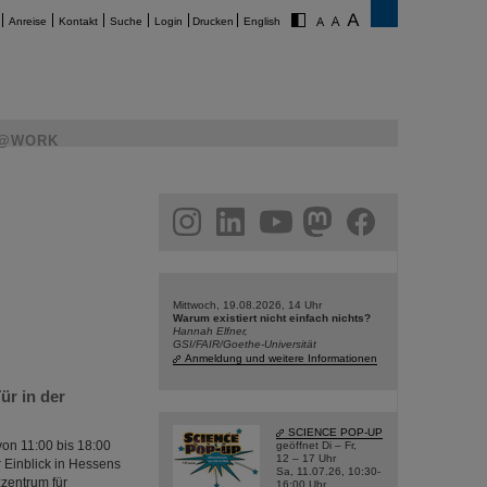
Anreise
Kontakt
Suche
Login
Drucken
English
@WORK
am
linkedin
youtube
helmholtz.social
facebook
Mittwoch, 19.08.2026, 14 Uhr
Warum existiert nicht einfach nichts?
Hannah Elfner,
GSI/FAIR/Goethe-Universität
Anmeldung und weitere Informationen
ür in der
SCIENCE POP-UP
von 11:00 bis 18:00
geöffnet Di – Fr,
12 – 17 Uhr
 Einblick in Hessens
Sa, 11.07.26, 10:30-
zentrum für
16:00 Uhr