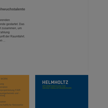
chwuchstalente
ührenden
nde gestartet. Das
elt zusammen, um
rahlung
nft der Raumfahrt.
 ...
T WORK
hung
stration
projektleitung FAIR
eunigerbetrieb und -
klung
sation
schaftliche Netzwerke