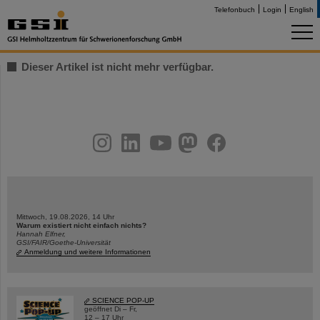
Telefonbuch
Login
English
Dieser Artikel ist nicht mehr verfügbar.
instagram
linkedin
youtube
helmholtz.social
facebook
Mittwoch, 19.08.2026, 14 Uhr
Warum existiert nicht einfach nichts?
Hannah Elfner,
GSI/FAIR/Goethe-Universität
Anmeldung und weitere Informationen
SCIENCE POP-UP
geöffnet Di – Fr,
12 – 17 Uhr