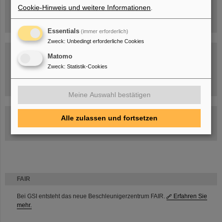
Cookie-Hinweis und weitere Informationen
.
Essentials
(immer erforderlich)
Zweck
:
Unbedingt erforderliche Cookies
Matomo
Zweck
:
Statistik-Cookies
Umgang mit den Auswirkungen des Kriegs in der Ukraine
Meine Auswahl bestätigen
GSI-FAIR Kolloquium
Alle zulassen und fortsetzen
Aktuelle Termine
FAIR
Bei GSI entsteht das neue Beschleunigerzentrum FAIR.
Erfahren Sie
mehr.