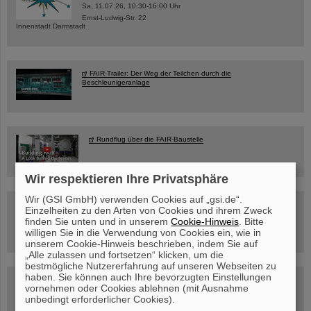
Sa, 11.07.26, 10:30-16:00 Uhr
Ernst-Ludwig-Str. 22
Innenstadt Darmstadt
FAIR-Trailer: Der Weg der Teilchen durch die
Beschleunigeranlage
Rundflug über die FAIR-Baustelle
Wir respektieren Ihre Privatsphäre
Wir (GSI GmbH) verwenden Cookies auf „gsi.de“.
Besichtigung von GSI/FAIR –
Einzelheiten zu den Arten von Cookies und ihrem Zweck
jetzt Termin buchen!
finden Sie unten und in unserem
Cookie-Hinweis
. Bitte
willigen Sie in die Verwendung von Cookies ein, wie in
unserem Cookie-Hinweis beschrieben, indem Sie auf
„Alle zulassen und fortsetzen“ klicken, um die
bestmögliche Nutzererfahrung auf unseren Webseiten zu
haben. Sie können auch Ihre bevorzugten Einstellungen
Blog Beam On
vornehmen oder Cookies ablehnen (mit Ausnahme
Menschen
...hinter GSI und FAIR.
unbedingt erforderlicher Cookies).