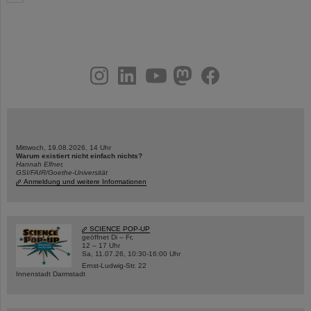
instagram
linkedin
youtube
helmholtz.social
facebook
Mittwoch, 19.08.2026, 14 Uhr
Warum existiert nicht einfach nichts?
Hannah Elfner,
GSI/FAIR/Goethe-Universität
Anmeldung und weitere Informationen
SCIENCE POP-UP
geöffnet Di – Fr,
12 – 17 Uhr
Sa, 11.07.26, 10:30-16:00 Uhr
Ernst-Ludwig-Str. 22
Innenstadt Darmstadt