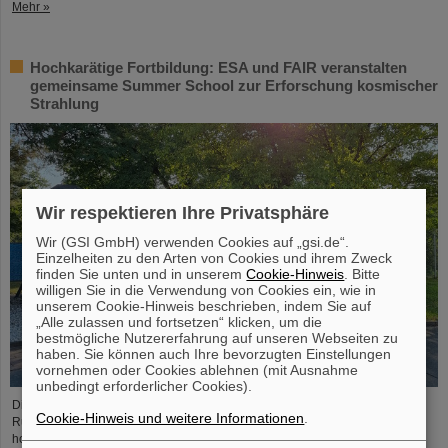
Mehr »
Hochkarätige Fortbildung: ESA und FAIR veranstalten
gemeinsame Summer School zur Erforschung kosmischer
Strahlung
Wir respektieren Ihre Privatsphäre
Wir (GSI GmbH) verwenden Cookies auf „gsi.de“.
Einzelheiten zu den Arten von Cookies und ihrem Zweck
finden Sie unten und in unserem
Cookie-Hinweis
. Bitte
willigen Sie in die Verwendung von Cookies ein, wie in
unserem Cookie-Hinweis beschrieben, indem Sie auf
„Alle zulassen und fortsetzen“ klicken, um die
bestmögliche Nutzererfahrung auf unseren Webseiten zu
haben. Sie können auch Ihre bevorzugten Einstellungen
vornehmen oder Cookies ablehnen (mit Ausnahme
unbedingt erforderlicher Cookies).
Die „ESA FAIR Space Radiation Summer School 2024“ geht in eine neue
Cookie-Hinweis und weitere Informationen
.
Runde: Mit seinem erstklassigen Ausbildungsprogramm und seiner
hochkarätigen Expertise, eingebunden in ein globales Netzwerk, zieht das