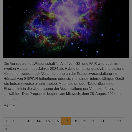
Die Vortragsreihe „Wissenschaft für Alle“ von GSI und FAIR wird auch im
zweiten Halbjahr des Jahres 2024 als Hybridformat fortgesetzt. Interessierte
können entweder nach Voranmeldung an der Präsenzveranstaltung im
Hörsaal von GSI/FAIR teilnehmen oder sich mit einem internetfähigen Gerät
wie beispielsweise einem Laptop, Mobiltelefon oder Tablet über einen
Einwahllink in die Übertragung der Veranstaltung per Videokonferenz
einwählen. Das Programm beginnt am Mittwoch, dem 28. August 2024, mit
einem…
Mehr »
«
1
...
13
14
15
16
17
18
19
20
21
...
27
»