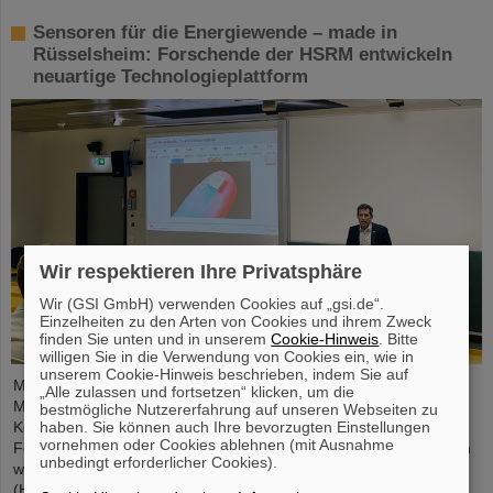
Sensoren für die Energiewende – made in
Rüsselsheim: Forschende der HSRM entwickeln
neuartige Technologieplattform
Wir respektieren Ihre Privatsphäre
Wir (GSI GmbH) verwenden Cookies auf „gsi.de“.
Einzelheiten zu den Arten von Cookies und ihrem Zweck
finden Sie unten und in unserem
Cookie-Hinweis
. Bitte
willigen Sie in die Verwendung von Cookies ein, wie in
unserem Cookie-Hinweis beschrieben, indem Sie auf
Mikrosysteme sind unverzichtbare Sensor-Komponenten in der
„Alle zulassen und fortsetzen“ klicken, um die
Medizin- und Mobilitätstechnik, Cybersicherheit und
bestmögliche Nutzererfahrung auf unseren Webseiten zu
haben. Sie können auch Ihre bevorzugten Einstellungen
Kommunikationstechnologie sowie bei der Steuerung vernetzter
vornehmen oder Cookies ablehnen (mit Ausnahme
Fertigungsprozesse. Aber auch für die Energiewende sind sie von
unbedingt erforderlicher Cookies).
wachsender Bedeutung. Forschende der Hochschule RheinMain
(HSRM) entwickeln am Campus Rüsselsheim nun eine Plattform