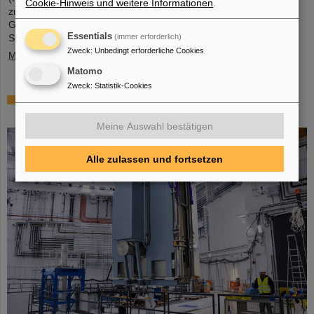
Cookie-Hinweis und weitere Informationen
.
zur Mikro-Nano-Integration von neuartigen Sensorelementen.
Gemeinsam mit dem GSI Helmholtzzentrum für
Essentials
(immer erforderlich)
Schwerionenforschung in Darmstadt und der…
Zweck
:
Unbedingt erforderliche Cookies
Mehr »
Matomo
Zweck
:
Statistik-Cookies
Millimeterarbeit im Tunnel – Targetkammer des
Super-FRS installiert
Meine Auswahl bestätigen
Alle zulassen und fortsetzen