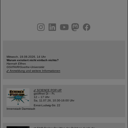
instagram
linkedin
youtube
helmholtz.social
facebook
Mittwoch, 19.08.2026, 14 Uhr
Warum existiert nicht einfach nichts?
Hannah Elfner,
GSI/FAIR/Goethe-Universität
Anmeldung und weitere Informationen
SCIENCE POP-UP
geöffnet Di – Fr,
12 – 17 Uhr
Sa, 11.07.26, 10:30-16:00 Uhr
Ernst-Ludwig-Str. 22
Innenstadt Darmstadt