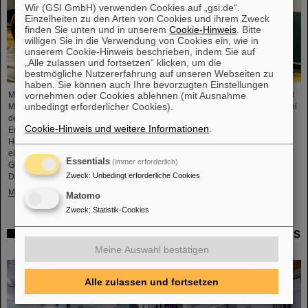
Wir (GSI GmbH) verwenden Cookies auf „gsi.de“.
Einzelheiten zu den Arten von Cookies und ihrem Zweck
finden Sie unten und in unserem
Cookie-Hinweis
. Bitte
willigen Sie in die Verwendung von Cookies ein, wie in
unserem Cookie-Hinweis beschrieben, indem Sie auf
„Alle zulassen und fortsetzen“ klicken, um die
bestmögliche Nutzererfahrung auf unseren Webseiten zu
haben. Sie können auch Ihre bevorzugten Einstellungen
vornehmen oder Cookies ablehnen (mit Ausnahme
Mikrosysteme sind unverzichtbare Sensor-Komponenten in der Medizin- und
unbedingt erforderlicher Cookies).
Mobilitätstechnik, Cybersicherheit und Kommunikationstechnologie sowie bei
der Steuerung vernetzter Fertigungsprozesse. Aber auch für die
Cookie-Hinweis und weitere Informationen
.
Energiewende sind sie von wachsender Bedeutung. Forschende der
Hochschule RheinMain (HSRM) entwickeln am Campus Rüsselsheim nun
eine Plattform zur Mikro-Nano-Integration von neuartigen Sensorelementen.
Essentials
(immer erforderlich)
Gemeinsam mit dem GSI Helmholtzzentrum für Schwerionenforschung in
Zweck
:
Unbedingt erforderliche Cookies
Darmstadt und der…
Mehr »
Matomo
Zweck
:
Statistik-Cookies
Millimeterarbeit im Tunnel – Targetkammer des Super-FRS
installiert
Meine Auswahl bestätigen
Alle zulassen und fortsetzen