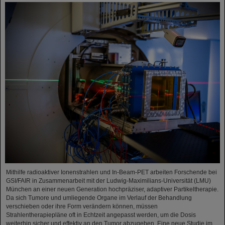
Mithilfe radioaktiver Ionenstrahlen und In-Beam-PET arbeiten Forschende bei
GSI/FAIR in Zusammenarbeit mit der Ludwig-Maximilians-Universität (LMU)
München an einer neuen Generation hochpräziser, adaptiver Partikeltherapie.
Da sich Tumore und umliegende Organe im Verlauf der Behandlung
verschieben oder ihre Form verändern können, müssen
Strahlentherapiepläne oft in Echtzeit angepasst werden, um die Dosis
weiterhin sicher und effektiv an den Tumor abzugeben. Eine neue Studie im