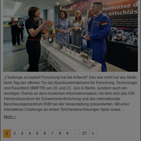
„Challenge accepted! Forschung hat die Antwort!“ Das war nicht nur das Motto
beim Tag der offenen Tür des Bundesministeriums für Forschung, Technologie
und Raumfahrt (BMFTR) am 20. und 21. Juni in Berlin, sondern auch ein
wichtiges Thema an dem modernen Informationsstand, mit dem sich das GSI
Helmholtzzentrum für Schwerionenforschung und das internationale
Beschleunigerzentrum FAIR bei der Veranstaltung präsentierten. Mit einer
interaktiven Challenge an einem Teilchenbeschleuniger-Spiel sowie…
Mehr »
1
2
3
4
5
6
7
8
9
...
27
»