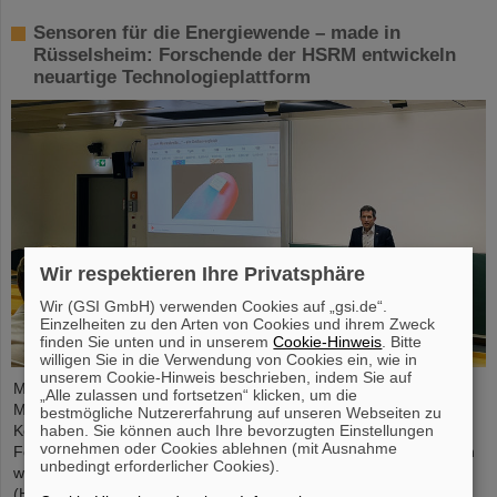
Sensoren für die Energiewende – made in
Rüsselsheim: Forschende der HSRM entwickeln
neuartige Technologieplattform
Wir respektieren Ihre Privatsphäre
Wir (GSI GmbH) verwenden Cookies auf „gsi.de“.
Einzelheiten zu den Arten von Cookies und ihrem Zweck
finden Sie unten und in unserem
Cookie-Hinweis
. Bitte
willigen Sie in die Verwendung von Cookies ein, wie in
unserem Cookie-Hinweis beschrieben, indem Sie auf
Mikrosysteme sind unverzichtbare Sensor-Komponenten in der
„Alle zulassen und fortsetzen“ klicken, um die
Medizin- und Mobilitätstechnik, Cybersicherheit und
bestmögliche Nutzererfahrung auf unseren Webseiten zu
haben. Sie können auch Ihre bevorzugten Einstellungen
Kommunikationstechnologie sowie bei der Steuerung vernetzter
vornehmen oder Cookies ablehnen (mit Ausnahme
Fertigungsprozesse. Aber auch für die Energiewende sind sie von
unbedingt erforderlicher Cookies).
wachsender Bedeutung. Forschende der Hochschule RheinMain
(HSRM) entwickeln am Campus Rüsselsheim nun eine Plattform