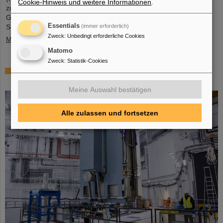
Cookie-Hinweis und weitere Informationen
.
zur Mikro-Nano-Integration von neuartigen Sensorelementen.
Gemeinsam mit dem GSI Helmholtzzentrum für
Essentials
(immer erforderlich)
Schwerionenforschung in Darmstadt und der…
Zweck
:
Unbedingt erforderliche Cookies
Mehr »
Matomo
Zweck
:
Statistik-Cookies
Millimeterarbeit im Tunnel – Targetkammer des
Super-FRS installiert
Meine Auswahl bestätigen
Alle zulassen und fortsetzen