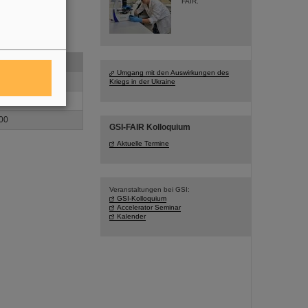
FAIR.
er Mittel in EUR
Umgang mit den Auswirkungen des
2,48
Kriegs in der Ukraine
26
00
GSI-FAIR Kolloquium
Aktuelle Termine
Veranstaltungen bei GSI:
GSI-Kolloquium
Accelerator Seminar
Kalender