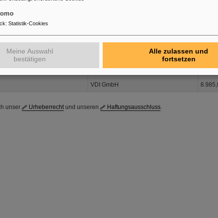
Artikel 25 Abs. 2 Europäisches Medienfreiheitsgesetz
tomo
08.2025 - 31.12.2025
ck
:
Statistik-Cookies
bieters
Name der Unternehmensgruppe
Höhe d
Meine Auswahl
Alle zulassen und
ur GmbH
/
50.74
bestätigen
fortsetzen
UG (haftungsbeschränkt)
/
1.279,
VDI GmbH
8.985,
ch unser
Urheberrecht
und unseren
Haftungsausschluss
.