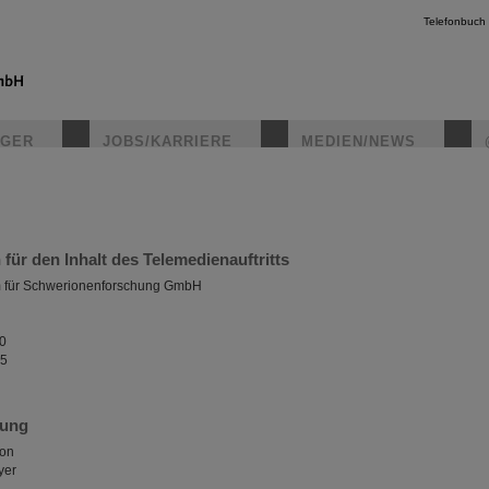
Telefonbuch
IGER
JOBS/KARRIERE
MEDIEN/NEWS
instagr
 für den Inhalt des Telemedienauftritts
m für Schwerionenforschung GmbH
 0
85
rung
son
yer