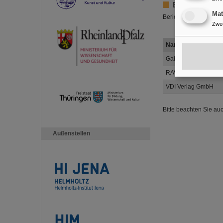
Bericht gemäß 
Ma
Berichtszeitraum: 08.
Zwe
Name des Medienan
Gabler Werbeagent
RAV Medienagentur 
VDI Verlag GmbH
Bitte beachten Sie au
Außenstellen