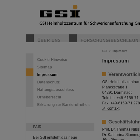
ÜBER UNS
FORSCHUNG/BESCHLEUN
GSI
>
Impressum
Cookie-Hinweise
Impressum
Sitemap
Verantwortlich
Impressum
GSI Helmholtzzentru
Datenschutz
Planckstraße 1
Haftungsausschluss
64291 Darmstadt
Urheberrecht
Telefon: +49-6159-71
Fax: +49-6159-71 27
Erklärung zur Barrierefreiheit
Kontakt
Geschäftsfüh
FAIR
Prof. Dr. Thomas Nils
Dr. Katharina Stumme
Bei GSI entsteht das neue