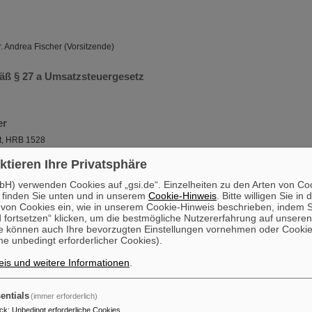
Dr. Andrea Fischer (Vorsitzende)
mäß § 27 a Umsatzsteuergesetz
er
t, HRB 1528
ktieren Ihre Privatsphäre
eit
H) verwenden Cookies auf „gsi.de“. Einzelheiten zu den Arten von Co
rum für Schwerionenforschung GmbH verfolgt gemeinnützige Zwecke. Die Gesellscha
 finden Sie unten und in unserem
Cookie-Hinweis
. Bitte willigen Sie in 
ich friedliche Zwecke. Die Ergebnisse der bei GSI durchgeführten Forschungsarb
on Cookies ein, wie in unserem Cookie-Hinweis beschrieben, indem Si
ntlicht oder der Allgemeinheit auf andere Weise zugänglich gemacht.
 fortsetzen“ klicken, um die bestmögliche Nutzererfahrung auf unsere
e können auch Ihre bevorzugten Einstellungen vornehmen oder Cooki
sensible Unternehmenssprache
e unbedingt erforderlicher Cookies).
d diversitätssensible Verwendung von Sprache und Bildmaterial sind wesentlich da
is und weitere Informationen
.
schlechtervielfalt, zu schärfen. Sich gegen geschlechtsbezogene Diskriminierung st
die Sichtbarkeit der Geschlechter in der Sprache einzustehen. Entsprechend verwen
rsensible Unternehmenssprache gemäß unserer hausinternen Verfahrensanweisu
entials
(immer erforderlich)
ck
:
Unbedingt erforderliche Cookies