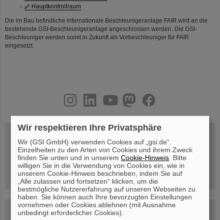
Hauptkontrollraum
Die im Bau befindliche internationale Beschleunigeranlage FAIR wird an die
bestehende GSI-Beschleunigeranlage angeschlossen werden. Die GSI-
Beschleuniger werden somit in Zukunft als Vorbeschleuniger für FAIR
eingesetzt.
instagram
linkedin
youtube
helmholtz.social
facebook
Wir respektieren Ihre Privatsphäre
Wir (GSI GmbH) verwenden Cookies auf „gsi.de“.
Einzelheiten zu den Arten von Cookies und ihrem Zweck
Mittwoch, 19.08.2026, 14 Uhr
finden Sie unten und in unserem
Cookie-Hinweis
. Bitte
Warum existiert nicht einfach nichts?
Hannah Elfner,
willigen Sie in die Verwendung von Cookies ein, wie in
GSI/FAIR/Goethe-Universität
unserem Cookie-Hinweis beschrieben, indem Sie auf
Anmeldung und weitere Informationen
„Alle zulassen und fortsetzen“ klicken, um die
bestmögliche Nutzererfahrung auf unseren Webseiten zu
haben. Sie können auch Ihre bevorzugten Einstellungen
vornehmen oder Cookies ablehnen (mit Ausnahme
SCIENCE POP-UP
unbedingt erforderlicher Cookies).
geöffnet Di – Fr,