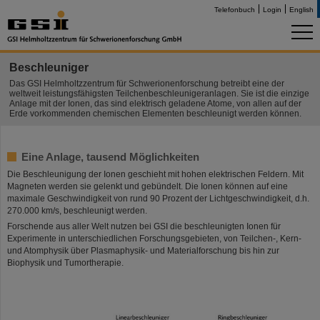
Telefonbuch
Login
English
Beschleuniger
Das GSI Helmholtzzentrum für Schwerionenforschung betreibt eine der
weltweit leistungsfähigsten Teilchenbeschleunigeranlagen. Sie ist die einzige
Anlage mit der Ionen, das sind elektrisch geladene Atome, von allen auf der
Erde vorkommenden chemischen Elementen beschleunigt werden können.
Eine Anlage, tausend Möglichkeiten
Die Beschleunigung der Ionen geschieht mit hohen elektrischen Feldern. Mit
Magneten werden sie gelenkt und gebündelt. Die Ionen können auf eine
maximale Geschwindigkeit von rund 90 Prozent der Lichtgeschwindigkeit, d.h.
270.000 km/s, beschleunigt werden.
Forschende aus aller Welt nutzen bei GSI die beschleunigten Ionen für
Experimente in unterschiedlichen Forschungsgebieten, von Teilchen-, Kern-
und Atomphysik über Plasmaphysik- und Materialforschung bis hin zur
Biophysik und Tumortherapie.