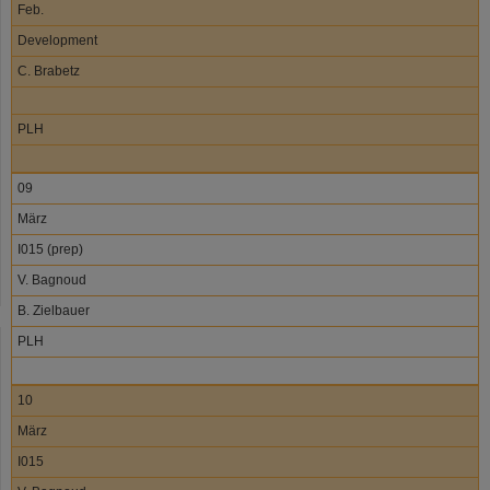
Feb.
Development
C. Brabetz
PLH
09
März
I015 (prep)
V. Bagnoud
B. Zielbauer
PLH
10
März
I015