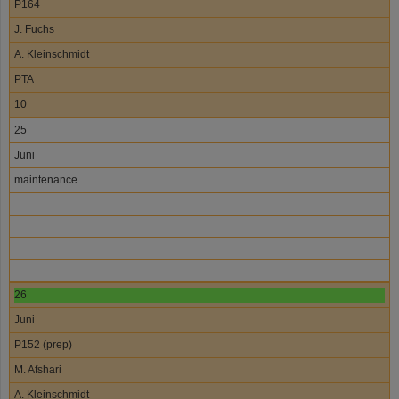
P164
J. Fuchs
A. Kleinschmidt
PTA
10
25
Juni
maintenance
26
Juni
P152 (prep)
M. Afshari
A. Kleinschmidt