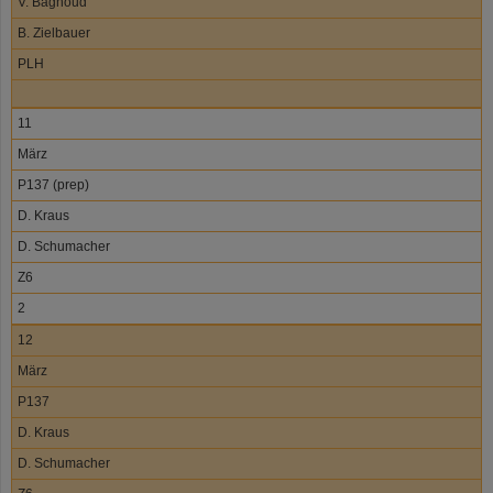
V. Bagnoud
B. Zielbauer
PLH
11
März
P137 (prep)
D. Kraus
D. Schumacher
Z6
2
12
März
P137
D. Kraus
D. Schumacher