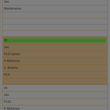
Jan.
Maintenance
02
Jan.
P132 (prep)
P. McKenna
C. Brabetz
PLH
03
Jan.
P132
P. McKenna