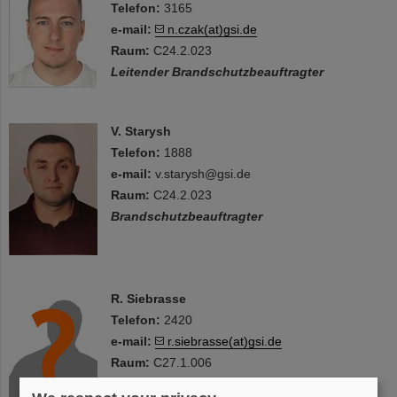
Telefon:
3165
e-mail:
n.czak(at)gsi.de
Raum:
C24.2.023
Leitender Brandschutzbeauftragter
V. Starysh
Telefon:
1888
e-mail:
v.starysh@gsi.de
Raum:
C24.2.023
Brandschutzbeauftragter
R. Siebrasse
Telefon:
2420
e-mail:
r.siebrasse(at)gsi.de
Raum:
C27.1.006
Zuständig für den anlagentechnischen