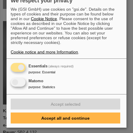
We respect your privacy
Brandschutz (BMA, BOS, SiBel)
Abteilung GAT-GSA
We (GSI GmbH) use cookies on "gsi.de". Details on the
types of cookies and their purpose can be found below
and in our
Cookie Notice
. Please consent to the use of
cookies as described in our Cookie Notice by clicking
"Allow All and Continue" to have the best possible user
experience on our websites. You can also set your
preferred preferences or refuse cookies (except for
strictly necessary cookies).
Cookie notice and more Information
.
Essentials
(always required)
purpose
:
Essential
Matomo
purpose
:
Statistics
Accept selected
K. Siegl
Telefon:
1744
Accept all and continue
e-mail:
k.siegl(at)gsi.de
Raum:
SB2.4.132