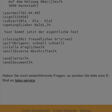
   Auf dem Holzweg 80a\\[2ex]%
   3090 Darmstadt}
\yourmail{01.04.99}
\sign{123456}
\subject{Bla - bla - bla}
\opening{Lieber Baldi,}%
 hier kommt jetzt der eigentliche Text
\closing{Mit freundlichen Gr"u"sen}
\ps{"Ubrigens: schnell schnell}
\cc{alle m"oglichen}%
\encl{Diverse Abschriften}%
\end{letter}%
\end{document}% 
Haben Sie noch weiterführende Fragen, so senden Sie bitte eine E-
Mail an
latex-service
.
Cookie Einstellungen
Cookie-Hinweise
Sitemap