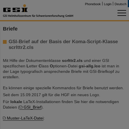
Phonebook
Login
Deutsch
Briefe
GSI-Brief auf der Basis der Koma-Script-Klasse
scrlttr2.cls
Mit Hilfe der Dokumentenklasse
scrlttr2.cls
und einer GSI
spezifischen
L
etter
C
lass
O
ptionen-Datei
gsi-allg.lco
ist man in
der Lage typografisch ansprechende Briefe mit GSI-Briefkopf zu
erstellen.
Es können einige spezielle Kommandos für Briefe benutzt werden.
Seit dem 15.09.2017 gilt für die HGF ein neues Logo.
Für
lokale
LaTeX-Installationen finden Sie hier die notwendigen
Dateien (
GSI_Brief
).
Muster-LaTeX-Datei
: