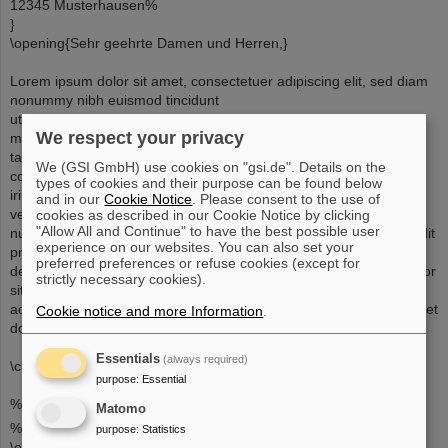
12345 Musterhausen%
}
\opening{Sehr geehrte Damen und Herren,}
Lorem ipsum dolor sit amet, consectetuer adipiscing elit, sed diam
nonummy nibh euismod tincidunt
ut laoreet dolore magna aliquam erat volutpat. Ut wisi enim ad
We respect your privacy
minim veniam, quis nostrud exerci
tation ullamcorper suscipit lobortis nisl ut aliquip ex ea commodo
We (GSI GmbH) use cookies on "gsi.de". Details on the
consequat. Duis autem vel eum
types of cookies and their purpose can be found below
iriure dolor in hendrerit in vulputate velit esse molestie consequat,
and in our
Cookie Notice
. Please consent to the use of
vel illum dolore eu feugiat
cookies as described in our Cookie Notice by clicking
"Allow All and Continue" to have the best possible user
nulla facilisis at vero et accumsan et iusto odio dignissim qui blandit
experience on our websites. You can also set your
praesent luptatum zzril
preferred preferences or refuse cookies (except for
delenit augue duis dolore te feugait nulla facilisi. Lorem ipsum dolor
strictly necessary cookies).
sit amet, consectetuer
adipiscing elit, sed diam nonummy nibh euismod tincidunt ut laoreet
Cookie notice and more Information
.
dolore magna aliquam erat volutpat.
Essentials
(always required)
\closing{Mit freundlichem Gruß}
purpose
:
Essential
%\cc{}
Matomo
%\ps{}
purpose
:
Statistics
\end{letter}