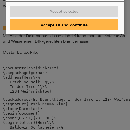
\end{document}
Accept selected
Accept all and continue
Din - Brief
Mit Hilfe der Dokumentenklasse dinbrief kann man auf einfache Art
und Weise einen DIN-gerechten Brief verfassen.
Muster-LaTeX-File:
\documentclass{dinbrief}
\usepackage{german}
\address{Herr\\%
   Erich Neumalklug\\%
   In der Irre 1\\%
   1234 Wei"snichtwo}
\backaddress{E. Neumalklug, In der Irre 1, 1234 Wei"sn
\signature{Erich Neumalklug}
\place{Darmstadt}
\begin{document}
\phone{06151}{231 703}%
\begin{letter}{Herr\\%
   Baldowin Schlaumeier\\%