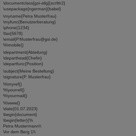
\documentclass[gsi-allg]{scrlttr2}
\usepackage[ngerman]{babel}
\myname{Petra Musterfrau}
\myfunc{Benutzerberatung}
\phone{1234}
\fax{5678}
\email{P.Musterfrau@gsi.de}
%\mobile{}
\department{Abteilung}
\departhead{Chefin}
\departfunc{Position}
\subject{Meine Bestellung}
\signature{P. Musterfrau}
%\myref{}
%\yourref{}
%\yourmail{}
%\www{}
\date{01.07.2023}
\begin{document}
\begin{letter}{%
Petra Mustermann\\
Vor dem Berg 1\\