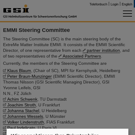
Telefonbuch
Login
English
EMMI Steering Committee
The Steering Committee (SC) is the main steering body of the
ExtreMe Matter Institute EMMI. It consists of the EMMI Scientific
Director, of one representative from each
partner institution
, and
of two representatives of the
Associated Partners
.
Currently, the members of the Steering Committee are
Klaus Blaum
, (Chair of SC), MPI für Kernphysik, Heidelberg
Peter Braun-Munzinger
(EMMI Scientific Director), EMMI
Thomas Nilsson (GSI Scientific Managing Director), GSI
Yvonne Leifels, GSI
N.N., FZ Jülich
Achim Schwenk
, TU Darmstadt
Joachim Stroth
, U Frankfurt
Johanna Stachel
, U Heidelberg
Johannes Wessels
, U Münster
Volker Lindenstruth
, FIAS Frankfurt
Paul Indelicato
, U Paris VI
Reiner Kruecken
, LBNL