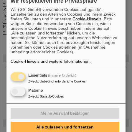
Wir respektieren Ihre Privatsphäre
Ani Aprahamian
, JINA
Wir (GSI GmbH) verwenden Cookies auf „gsi.de“.
Takaharu Otsuka
, University of Tokyo
Einzelheiten zu den Arten von Cookies und ihrem Zweck
Tohru Motobayashi, RIKEN
finden Sie unten und in unserem
Cookie-Hinweis
. Bitte
Krzysztof Redlich
, University of Wroclaw (EMMI Associated
willigen Sie in die Verwendung von Cookies ein, wie in
Partner)
unserem Cookie-Hinweis beschrieben, indem Sie auf
Gerd Röpke
, University of Rostock (EMMI Associated Partner)
„Alle zulassen und fortsetzen“ klicken, um die
bestmögliche Nutzererfahrung auf unseren Webseiten zu
haben. Sie können auch Ihre bevorzugten Einstellungen
vornehmen oder Cookies ablehnen (mit Ausnahme
unbedingt erforderlicher Cookies).
FAIR
Cookie-Hinweis und weitere Informationen
.
Bei GSI entsteht das neue Beschleunigerzentrum FAIR.
Erfahren Sie mehr.
Essentials
(immer erforderlich)
Zweck
:
Unbedingt erforderliche Cookies
Matomo
Zweck
:
Statistik-Cookies
Meine Auswahl bestätigen
Gefördert von
Alle zulassen und fortsetzen