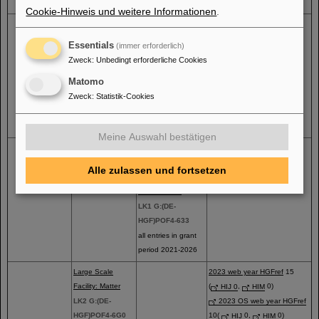
period 2021-2026
Cookie-Hinweis und weitere Informationen
.
Materials –
2023 web year HGFref
16
Quantum, Complex
2023 PhD
3
Essentials
(immer erforderlich)
and Functional
possibly double counting
Zweck
:
Unbedingt erforderliche Cookies
Materials
Matomo
LK1 G:(DE-
Zweck
:
Statistik-Cookies
HGF)POF4-632
all entries in grant
period 2021-2026
Meine Auswahl bestätigen
Life – Building
2023 web year HGFref
32
Blocks of Life:
2023 PhD
2
Alle zulassen und fortsetzen
Structure
possibly double counting
and Function
LK1 G:(DE-
HGF)POF4-633
all entries in grant
period 2021-2026
Large Scale
2023 web year HGFref
15
Facility: Matter
(
HIJ 0
,
HIM
0)
LK2 G:(DE-
2023 OS web year HGFref
HGF)POF4-6G0
10(
HIJ
0,
HIM
0)