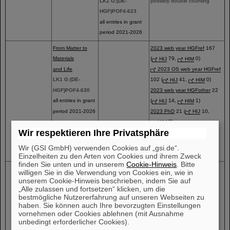
LK1 G:(DE-
possibly double counting
HGF)POF4-623
all entries in grant
period 2021-2026
From Matter to
2023 web year HGFref
167
Materials
(
HIJ
79,
HIM
0)
and Life
2023 OS web year HGFref
LK1 G:(DE-
102 (
HIJ
41,
HIM
0)
HGF)POF4-630
2023 web year HGFother
22
all entries in grant
(
HIJ
14,
HIM
1)
period 2021-2026
2023 PhD
21 (
HIJ
10,
HIM
0)
Wir respektieren Ihre Privatsphäre
2023 dataset/software
2
(
HIJ 0
,
HIM
0)
Wir (GSI GmbH) verwenden Cookies auf „gsi.de“.
possibly double counting
Einzelheiten zu den Arten von Cookies und ihrem Zweck
finden Sie unten und in unserem
Cookie-Hinweis
. Bitte
Matter – Dynamics,
2023 web year HGFref
119
willigen Sie in die Verwendung von Cookies ein, wie in
Mechanism
2023 PhD
16
unserem Cookie-Hinweis beschrieben, indem Sie auf
„Alle zulassen und fortsetzen“ klicken, um die
and Control
possibly double counting
bestmögliche Nutzererfahrung auf unseren Webseiten zu
LK1 G:(DE-
haben. Sie können auch Ihre bevorzugten Einstellungen
HGF)POF4-631
vornehmen oder Cookies ablehnen (mit Ausnahme
unbedingt erforderlicher Cookies).
all entries in grant