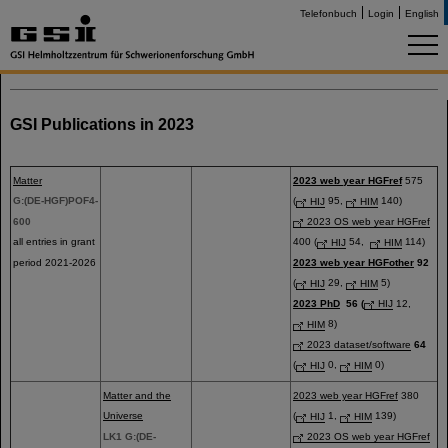
Telefonbuch
Login
English
GSI Publications in 2023
Matter
2023 web year HGFref
575
G:(DE-HGF)POF4-
(
HIJ
95,
HIM
140)
600
2023 OS web year HGFref
all entries in grant
400 (
HIJ
54,
HIM
114)
period 2021-2026
2023 web year HGFother
92
(
HIJ
29,
HIM
5)
2023 PhD
56 (
HIJ
12,
HIM
8)
2023 dataset/software
64
(
HIJ
0,
HIM
0)
Matter and the
2023 web year HGFref
380
Universe
(
HIJ
1,
HIM
139)
LK1 G:(DE-
2023 OS web year HGFref