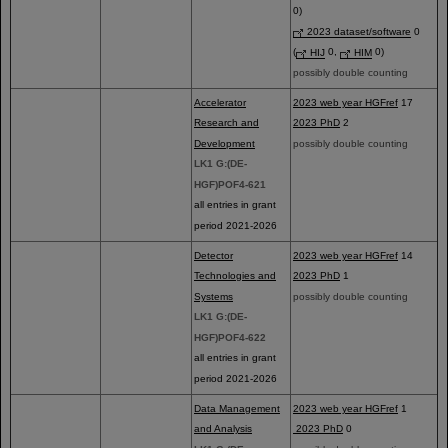
0)
2023 dataset/software
0
(
HIJ
0,
HIM
0)
possibly double counting
Accelerator
2023 web year HGFref
17
Research and
2023 PhD
2
Development
possibly double counting
LK1 G:(DE-
HGF)POF4-621
all entries in grant
period 2021-2026
Detector
2023 web year HGFref
14
Technologies and
2023 PhD
1
Systems
possibly double counting
LK1 G:(DE-
HGF)POF4-622
all entries in grant
period 2021-2026
Data Management
2023 web year HGFref
1
and Analysis
2023 PhD
0