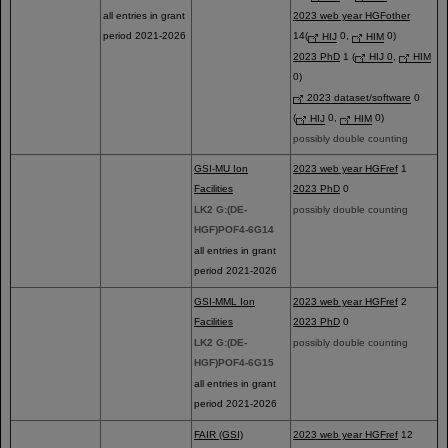
all entries in grant
2023 web year HGFother
period 2021-2026
14(
HIJ
0,
HIM
0)
2023 PhD
1 (
HIJ 0
,
HIM
0)
2023 dataset/software
0
(
HIJ
0,
HIM
0)
possibly double counting
GSI-MU Ion
2023 web year HGFref
1
Facilities
2023 PhD
0
LK2 G:(DE-
possibly double counting
HGF)POF4-6G14
all entries in grant
period 2021-2026
GSI-MML Ion
2023 web year HGFref
2
Facilities
2023 PhD
0
LK2 G:(DE-
possibly double counting
HGF)POF4-6G15
all entries in grant
period 2021-2026
FAIR (GSI)
2023 web year HGFref
12