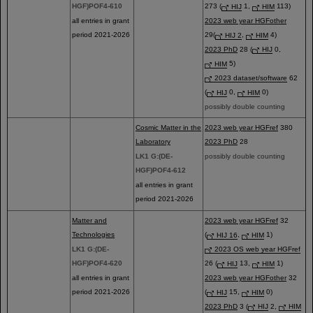
HGF)POF4-610
273 (
HIJ
1,
HIM
113)
all entries in grant
2023 web year HGFother
period 2021-2026
29(
HIJ 2
,
HIM
4)
2023 PhD
28
(
HIJ
0,
HIM
5)
2023 dataset/software
62
(
HIJ
0,
HIM
0)
possibly double counting
Cosmic Matter in the
2023 web year HGFref
380
Laboratory
2023 PhD
28
LK1 G:(DE-
possibly double counting
HGF)POF4-612
all entries in grant
period 2021-2026
Matter and
2023 web year HGFref
32
Technologies
(
HIJ 16
,
HIM
1)
LK1 G:(DE-
2023 OS web year HGFref
HGF)POF4-620
26 (
HIJ
13,
HIM
1)
all entries in grant
2023 web year HGFother
32
period 2021-2026
(
HIJ
15,
HIM
0)
2023 PhD
3 (
HIJ
2,
HIM