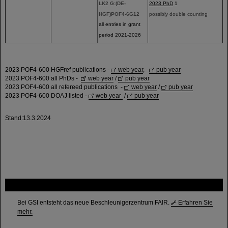
LK2 G:(DE-
2023 PhD
1
HGF)POF4-6G12
possibly double counting
all entries in grant
period 2021-2026
2023 POF4-600 HGFref publications -
web year
,
pub year
2023 POF4-600 all PhDs -
web year
/
pub year
2023 POF4-600 all refereed publications -
web year
/
pub year
2023 POF4-600 DOAJ listed -
web year
/
pub year
Stand:13.3.2024
FAIR
Bei GSI entsteht das neue Beschleunigerzentrum FAIR.
Erfahren Sie
mehr.