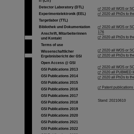
IT (CIT)
Detector Laboratory (DTL)
2020 all WOS or SC
Experimentelektronik (EEL)
2020 all PhDs to t
Targetlabor (TTL)
Bibliothek und Dokumentation
2020 all WOS or SCO
176
Anschrift, Mitarbeiterinnen
2020 all PhDs to th
und Kontakt
Terms of use
2020 all WOS or SC
Wissenschaftlicher
2020 all PhDs to t
Ergebnisbericht der GSI
Open Access @ GSI
2020 all WOS or SC
GSI Publications 2013
2020 all PUBMED li
GSI Publications 2014
2020 all PhDs to t
GSI Publications 2015
Patent publications
GSI Publications 2016
GSI Publications 2017
Stand: 20210610
GSI Publications 2018
GSI Publications 2019
GSI Publications 2020
GSI Publications 2021
GSI Publications 2022