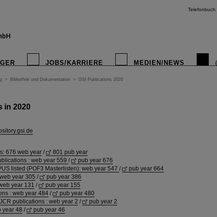
Telefonbuch
IGER
JOBS/KARRIERE
MEDIEN/NEWS
g
>
Bibliothek und Dokumentation
>
GSI Publications 2020
s in 2020
ository.gsi.de
ns: 676 web year
/
801 pub year
ublications : web year 559
/
pub year 676
S listed (POF3 Masterlisten): web year 547
/
pub year 664
web year 305
/
pub year 386
 web year 131
/
pub year 155
ons : web year 484
/
pub year 480
CR publications : web year 2
/
pub year 2
b year 48
/
pub year 46