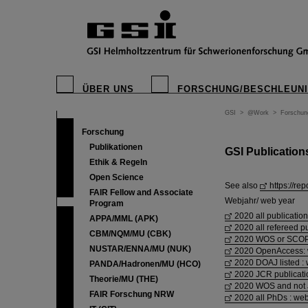
ÜBER UNS
FORSCHUNG/BESCHLEUN
GSI
>
@Work
>
Forschun
Forschung
Publikationen
GSI Publication
Ethik & Regeln
Open Science
See also
https://rep
FAIR Fellow and Associate
Webjahr/ web year
Program
2020 all publicatio
APPA/MML (APK)
2020 all refereed p
CBM/NQM/MU (CBK)
2020 WOS or SCOPU
NUSTAR/ENNA/MU (NUK)
2020 OpenAccess: 
2020 DOAJ listed :
PANDA/Hadronen/MU (HCO)
2020 JCR publicati
Theorie/MU (THE)
2020 WOS and not J
FAIR Forschung NRW
2020 all PhDs : we