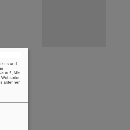
okies und
die
e auf „Alle
n Webseiten
es ablehnen