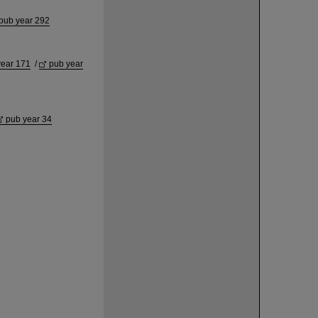
pub year 292
year 171
/
pub year
pub year 34