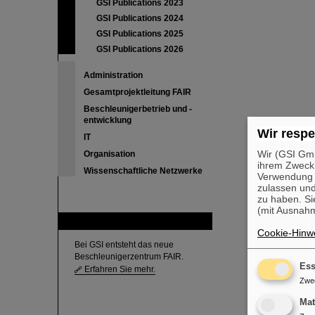
GSI Publications 2023
GSI Publications 2024
GSI Publications 2025
GSI Publications 2026
Administration
Gesamtprojektleitung FAIR
Beschleunigerbetrieb und -
entwicklung
Wir respe
IT
Wir (GSI Gmb
Organisation
ihrem Zweck
Wissenschaftliche Netzwerke
Verwendung v
zulassen und
zu haben. Si
(mit Ausnahm
FAIR
Cookie-Hinwe
Bei GSI entsteht das neue
Beschleunigerzentrum FAIR.
Ess
Erfahren Sie mehr.
Zwe
Ma