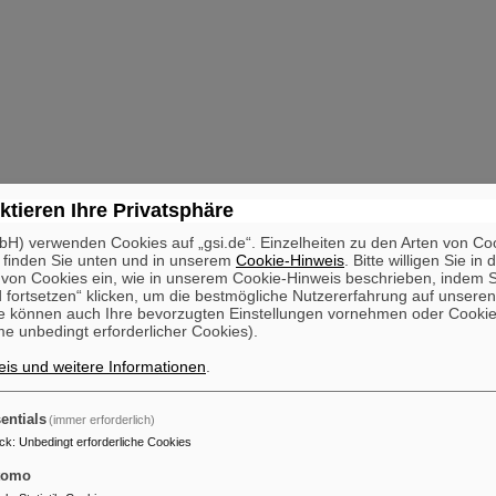
ktieren Ihre Privatsphäre
H) verwenden Cookies auf „gsi.de“. Einzelheiten zu den Arten von Co
 finden Sie unten und in unserem
Cookie-Hinweis
. Bitte willigen Sie in 
on Cookies ein, wie in unserem Cookie-Hinweis beschrieben, indem Si
 fortsetzen“ klicken, um die bestmögliche Nutzererfahrung auf unsere
e können auch Ihre bevorzugten Einstellungen vornehmen oder Cooki
e unbedingt erforderlicher Cookies).
is und weitere Informationen
.
entials
(immer erforderlich)
ck
:
Unbedingt erforderliche Cookies
tomo