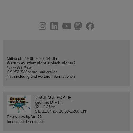
instagram
linkedin
youtube
helmholtz.social
facebook
Mittwoch, 19.08.2026, 14 Uhr
Warum existiert nicht einfach nichts?
Hannah Elfner,
GSI/FAIR/Goethe-Universität
Anmeldung und weitere Informationen
SCIENCE POP-UP
geöffnet Di – Fr,
12 – 17 Uhr
Sa, 11.07.26, 10:30-16:00 Uhr
Ernst-Ludwig-Str. 22
Innenstadt Darmstadt