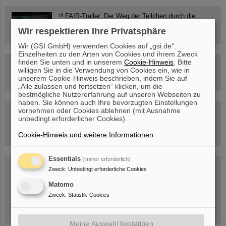
FAIR-Trailer: Der Weg der Teilchen durch die
Beschleunigeranlage
Wir respektieren Ihre Privatsphäre
Wir (GSI GmbH) verwenden Cookies auf „gsi.de“.
Einzelheiten zu den Arten von Cookies und ihrem Zweck
finden Sie unten und in unserem
Cookie-Hinweis
. Bitte
Rundflug über die FAIR-Baustelle
willigen Sie in die Verwendung von Cookies ein, wie in
unserem Cookie-Hinweis beschrieben, indem Sie auf
„Alle zulassen und fortsetzen“ klicken, um die
bestmögliche Nutzererfahrung auf unseren Webseiten zu
haben. Sie können auch Ihre bevorzugten Einstellungen
vornehmen oder Cookies ablehnen (mit Ausnahme
Besichtigung von GSI/FAIR –
unbedingt erforderlicher Cookies).
jetzt Termin buchen!
Cookie-Hinweis und weitere Informationen
.
Essentials
(immer erforderlich)
Blog Beam On
Zweck
:
Unbedingt erforderliche Cookies
Menschen
...hinter GSI und FAIR.
Matomo
Zweck
:
Statistik-Cookies
Meine Auswahl bestätigen