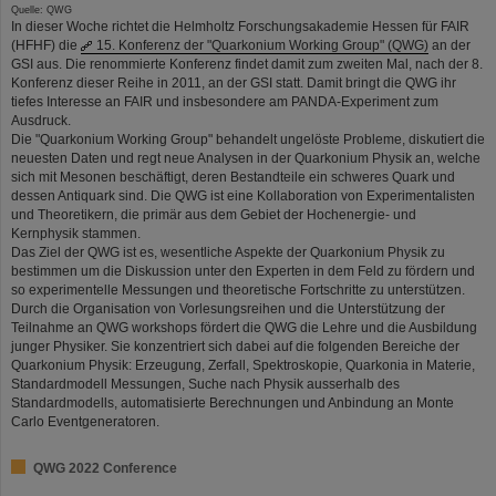
Quelle: QWG
In dieser Woche richtet die Helmholtz Forschungsakademie Hessen für FAIR
(HFHF) die
15. Konferenz der "Quarkonium Working Group" (QWG)
an der
GSI aus. Die renommierte Konferenz findet damit zum zweiten Mal, nach der 8.
Konferenz dieser Reihe in 2011, an der GSI statt. Damit bringt die QWG ihr
tiefes Interesse an FAIR und insbesondere am PANDA-Experiment zum
Ausdruck.
Die "Quarkonium Working Group" behandelt ungelöste Probleme, diskutiert die
neuesten Daten und regt neue Analysen in der Quarkonium Physik an, welche
sich mit Mesonen beschäftigt, deren Bestandteile ein schweres Quark und
dessen Antiquark sind. Die QWG ist eine Kollaboration von Experimentalisten
und Theoretikern, die primär aus dem Gebiet der Hochenergie- und
Kernphysik stammen.
Das Ziel der QWG ist es, wesentliche Aspekte der Quarkonium Physik zu
bestimmen um die Diskussion unter den Experten in dem Feld zu fördern und
so experimentelle Messungen und theoretische Fortschritte zu unterstützen.
Durch die Organisation von Vorlesungsreihen und die Unterstützung der
Teilnahme an QWG workshops fördert die QWG die Lehre und die Ausbildung
junger Physiker. Sie konzentriert sich dabei auf die folgenden Bereiche der
Quarkonium Physik: Erzeugung, Zerfall, Spektroskopie, Quarkonia in Materie,
Standardmodell Messungen, Suche nach Physik ausserhalb des
Standardmodells, automatisierte Berechnungen und Anbindung an Monte
Carlo Eventgeneratoren.
QWG 2022 Conference