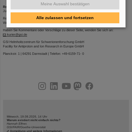
Meine Auswahl bestätigen
Redaktion
Jutta Leroudier | Telefon: 2634 | E-Mail:
J.Leroudier@gsi.de
Alle zulassen und fortsetzen
Redaktionsschluss: Donnerstags 12 Uhr
Web-Interface zum Einstellen von Beiträgen:
https://kurier.gsi.de
Haben Sie Kommentare oder Vorschläge zu dieser Seite, wenden Sie sich an:
kurier@gsi.de
GSI Helmholtzzentrum für Schwerionenforschung GmbH
Facility for Antiproton and Ion Research in Europe GmbH
Planckstr. 1 | 64291 Darmstadt | Telefon: +49-6159-71- 0
instagram
linkedin
youtube
helmholtz.social
facebook
Mittwoch, 19.08.2026, 14 Uhr
Warum existiert nicht einfach nichts?
Hannah Elfner,
GSI/FAIR/Goethe-Universität
Anmeldung und weitere Informationen