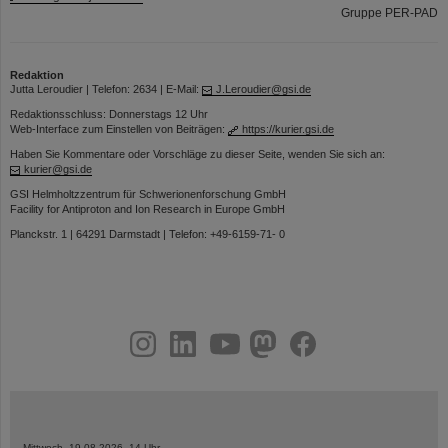
Gruppe PER-PAD
Redaktion
Jutta Leroudier | Telefon: 2634 | E-Mail:
J.Leroudier@gsi.de
Redaktionsschluss: Donnerstags 12 Uhr
Web-Interface zum Einstellen von Beiträgen:
https://kurier.gsi.de
Haben Sie Kommentare oder Vorschläge zu dieser Seite, wenden Sie sich an:
kurier@gsi.de
GSI Helmholtzzentrum für Schwerionenforschung GmbH
Facility for Antiproton and Ion Research in Europe GmbH
Planckstr. 1 | 64291 Darmstadt | Telefon: +49-6159-71- 0
instagram
linkedin
youtube
helmholtz.social
facebook
Mittwoch, 19.08.2026, 14 Uhr