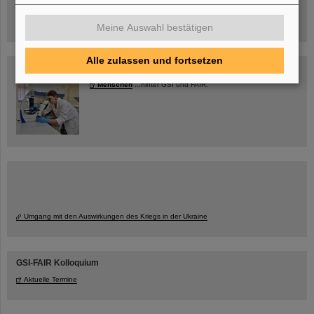
jetzt Termin buchen!
Meine Auswahl bestätigen
Alle zulassen und fortsetzen
Blog Beam On
Menschen
...hinter GSI und FAIR.
Umgang mit den Auswirkungen des Kriegs in der Ukraine
GSI-FAIR Kolloquium
Aktuelle Termine