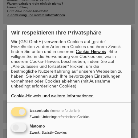
Warum existiert nicht einfach nichts?
Hannah Elfner,
GSI/FAIR/Goethe-Universität
Anmeldung und weitere Informationen
Wir respektieren Ihre Privatsphäre
SCIENCE POP-UP
geöffnet Di – Fr,
Wir (GSI GmbH) verwenden Cookies auf „gsi.de“.
12 – 17 Uhr
Einzelheiten zu den Arten von Cookies und ihrem Zweck
Sa, 11.07.26, 10:30-16:00 Uhr
finden Sie unten und in unserem
Cookie-Hinweis
. Bitte
Ernst-Ludwig-Str. 22
willigen Sie in die Verwendung von Cookies ein, wie in
Innenstadt Darmstadt
unserem Cookie-Hinweis beschrieben, indem Sie auf
„Alle zulassen und fortsetzen“ klicken, um die
bestmögliche Nutzererfahrung auf unseren Webseiten zu
haben. Sie können auch Ihre bevorzugten Einstellungen
FAIR-Trailer: Der Weg der Teilchen durch die
vornehmen oder Cookies ablehnen (mit Ausnahme
Beschleunigeranlage
unbedingt erforderlicher Cookies).
Cookie-Hinweis und weitere Informationen
.
Rundflug über die FAIR-Baustelle
Essentials
(immer erforderlich)
Zweck
:
Unbedingt erforderliche Cookies
Matomo
Zweck
:
Statistik-Cookies
Besichtigung von GSI/FAIR –