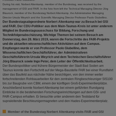
During his visit, Norbert Altenkamp, member of the Bundestag, was received by the
management of GSI and FAIR. In the foto from left the Technical Managing Director Jörg
Blaurock, member of the Bundestag Norbert Altenkamp, the Administrative Managing
Director Ursula Weyrich and the Scientific Managing Director Professor Paolo Giubellino.
Der Bundestagsabgeordnete Norbert Altenkamp war zu Besuch bei GSI
und FAIR. Der CDU-Politiker aus dem Main-Taunus-Kreis ist unter anderem
Mitglied im Bundestagsausschuss für Bildung, Forschung und
Technikfolgenabschätzung. Wichtige Themen bei seinem Besuch am
Donnerstag, den 28. März 2019, waren die Fortschritte des FAIR-Projekts
und die aktuellen wissenschaftlichen Aktivitäten auf dem Campus.
Empfangen wurde er von Professor Paolo Giubellino, dem
Wissenschaftlichen Geschäftsführer, der Administrativen
Geschäftsführerin Ursula Weyrich und dem Technischen Geschäftsführer
Jörg Blaurock sowie Ingo Peter, dem Leiter der Öffentlichkeitsarbeit.
Der Bundespolitiker und frühere Bürgermeister der Stadt Bad Soden am
Taunus konnte den Fortschritt auf der Mega-Baustelle FAIR bei einer Rundfahrt
über das Baufeld aus nächster Nähe besichtigen, von den immer weiter
fortschreitenden Rohbauarbeiten für den zentralen Ringbeschleuniger SIS100
bis zur Baugrube von CBM, einem der künftigen Groß-Experimentierplätze.
Anschließend konnte Norbert Altenkamp bei einem geführten Rundgang
Einblicke in die bestehenden Forschungseinrichtungen auf dem GSI- und
FAIR-Campus erhalten. Er besuchte unter anderem den Teststand für
supraleitende Beschleunigermagneten und den Hades-Experimentierplatz.
Member of the Bundestag Norbert Altenkamp visits FAIR and GSI