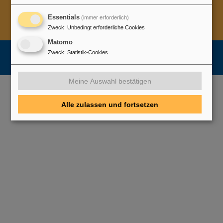
Cookie Einstellungen
Cookie-Hinweise
Sitemap
Essentials
Impressum
Datenschutz
Haftungsausschluss
(immer erforderlich)
Zweck
:
Unbedingt erforderliche Cookies
Urheberrecht
Erklärung zur Barrierefreiheit
Matomo
Zweck
:
Statistik-Cookies
Meine Auswahl bestätigen
Alle zulassen und fortsetzen