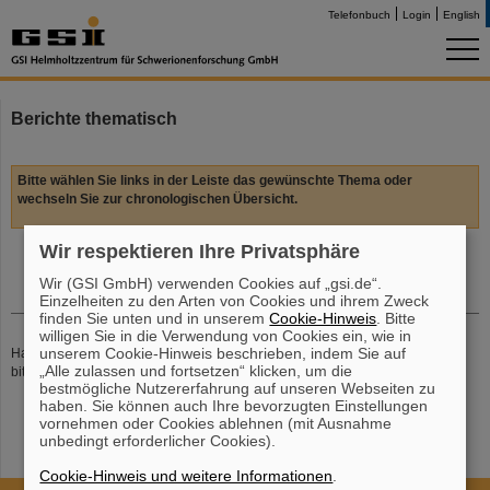
Telefonbuch
Login
English
Berichte thematisch
Bitte wählen Sie links in der Leiste das gewünschte Thema oder
wechseln Sie zur chronologischen Übersicht.
Wir respektieren Ihre Privatsphäre
Wir (GSI GmbH) verwenden Cookies auf „gsi.de“.
Einzelheiten zu den Arten von Cookies und ihrem Zweck
finden Sie unten und in unserem
Cookie-Hinweis
. Bitte
willigen Sie in die Verwendung von Cookies ein, wie in
unserem Cookie-Hinweis beschrieben, indem Sie auf
Haben Sie noch weiterführende Fragen oder Anmerkungen, so senden Sie
„Alle zulassen und fortsetzen“ klicken, um die
bitte eine Email an
P. Schwab
bestmögliche Nutzererfahrung auf unseren Webseiten zu
haben. Sie können auch Ihre bevorzugten Einstellungen
vornehmen oder Cookies ablehnen (mit Ausnahme
unbedingt erforderlicher Cookies).
Cookie-Hinweis und weitere Informationen
.