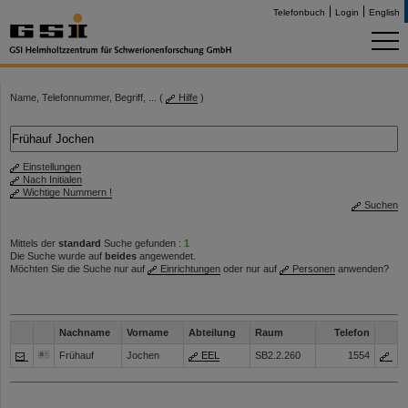
Telefonbuch
Login
English
Name, Telefonnummer, Begriff, ... (
Hilfe
)
Einstellungen
Nach Initialen
Wichtige Nummern !
Suchen
Mittels der
standard
Suche gefunden :
1
Die Suche wurde auf
beides
angewendet.
Möchten Sie die Suche nur auf
Einrichtungen
oder nur auf
Personen
anwenden?
Nachname
Vorname
Abteilung
Raum
Telefon
Frühauf
Jochen
EEL
SB2.2.260
1554