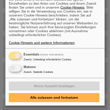
Einzelheiten zu den Arten von Cookies und ihrem Zweck
finden Sie unten und in unserem
Cookie-Hinweis
. Bitte
willigen Sie in die Verwendung von Cookies ein, wie in
unserem Cookie-Hinweis beschrieben, indem Sie auf
Rundflug über die FAIR-Baustelle
„Alle zulassen und fortsetzen“ klicken, um die
bestmögliche Nutzererfahrung auf unseren Webseiten zu
haben. Sie können auch Ihre bevorzugten Einstellungen
vornehmen oder Cookies ablehnen (mit Ausnahme
unbedingt erforderlicher Cookies).
Besichtigung von GSI/FAIR –
Cookie-Hinweis und weitere Informationen
.
jetzt Termin buchen!
Essentials
(immer erforderlich)
Zweck
:
Unbedingt erforderliche Cookies
Blog Beam On
Matomo
Zweck
:
Statistik-Cookies
Menschen
...hinter GSI und FAIR.
Meine Auswahl bestätigen
Alle zulassen und fortsetzen