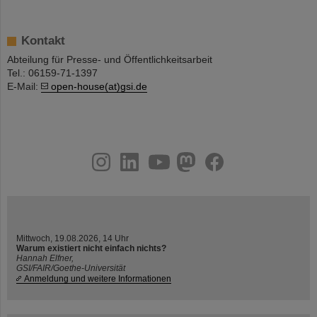
Kontakt
Abteilung für Presse- und Öffentlichkeitsarbeit
Tel.: 06159-71-1397
E-Mail:
open-house(at)gsi.de
instagram
linkedin
youtube
helmholtz.social
facebook
Mittwoch, 19.08.2026, 14 Uhr
Warum existiert nicht einfach nichts?
Hannah Elfner,
GSI/FAIR/Goethe-Universität
Anmeldung und weitere Informationen