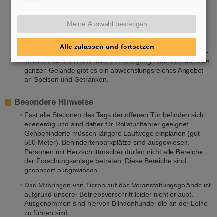
Musik
Auf der Freilicht-Bühne am Teich bieten wir ein
abwechslungsreiches Musikprogramm.
Meine Auswahl bestätigen
Verpflegung
Alle zulassen und fortsetzen
Im Restaurant „Zum schnellen Ioni“, an der Cafébar „Quark-
Teilchen“ und an zahlreichen Verpflegungsstationen auf dem
ganzen Gelände gibt es ein abwechslungsreiches Angebot
an Speisen und Getränken.
Besondere Hinweise
Fast alle Stationen des Tags der offenen Tür befinden sich
ebenerdig und sind daher für Rollstuhlfahrer geeignet.
Gehbehinderte müssen längere Laufwege einplanen (gut
500 Meter). Behindertenparkplätze sind ausgewiesen.
Personen mit Herzschrittmacher dürfen nicht alle Bereiche
der Forschungsanlage betreten. Diese Bereiche sind
gesondert ausgewiesen.
Das Mitbringen von Tieren auf das Veranstaltungsgelände ist
aufgrund unserer Betriebsvorschrift leider nicht erlaubt.
Ausgenommen sind hiervon Blindenhunde, die an der Leine
zu führen sind.