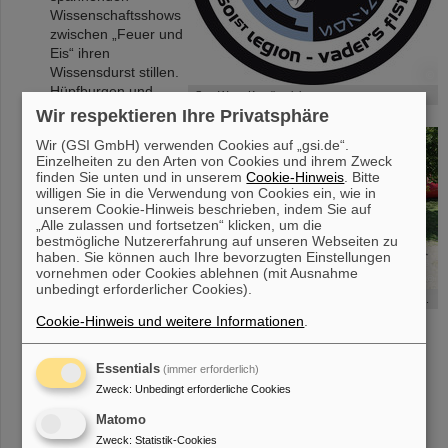
Wissenschaftsshows
zwischen „Feuer und
Eis“ ihren
Wissensdurst stillen.
©
Hüpfburgen und
Star Wars-Kostümclub
andere
Wir respektieren Ihre Privatsphäre
Animationsangebote
Wir (GSI GmbH) verwenden Cookies auf „gsi.de“.
warten ebenfalls auf
Einzelheiten zu den Arten von Cookies und ihrem Zweck
die kleinen Gäste.
finden Sie unten und in unserem
Cookie-Hinweis
. Bitte
willigen Sie in die Verwendung von Cookies ein, wie in
Star Wars-
unserem Cookie-Hinweis beschrieben, indem Sie auf
„Alle zulassen und fortsetzen“ klicken, um die
Kostümclub
bestmögliche Nutzererfahrung auf unseren Webseiten zu
Der Kostümclub 501.
haben. Sie können auch Ihre bevorzugten Einstellungen
German Garrison tritt
vornehmen oder Cookies ablehnen (mit Ausnahme
©
in Star Wars-
unbedingt erforderlicher Cookies).
Buntes Rahmenprogramm für die ganze Familie.
Charakteren auf.
Cookie-Hinweis und weitere Informationen
.
Kunstcampus
Die Fotoausstellung "Forschung im Fokus" zeigt, wie schön
Essentials
(immer erforderlich)
Wissenschaft und Technik sein können: komplexe
Zweck
:
Unbedingt erforderliche Cookies
Instrumente haben mit ihren ungewöhnlichen Formen,
Symmetrien und Farben eine ganz eigenen Ästhetik.
Matomo
Zweck
:
Statistik-Cookies