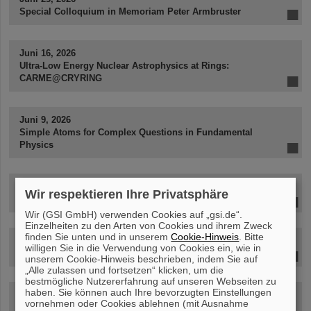
Special Colloquium in Memoriam Peter Armbruster
Juni 16, 2026
Ultra-Low Energy Nuclear Astrophysics at Rings:
CARME@CRYRING
Juni 9, 2026
Simple Atoms for Complex Questions in Fundamental
Physics
Juni 2, 2026
Wir respektieren Ihre Privatsphäre
ABGESAGT!
Wir (GSI GmbH) verwenden Cookies auf „gsi.de“.
Einzelheiten zu den Arten von Cookies und ihrem Zweck
finden Sie unten und in unserem
Cookie-Hinweis
. Bitte
Mai 19, 2026
willigen Sie in die Verwendung von Cookies ein, wie in
Helium Ion Therapy - From Berkeley to Heidelberg
unserem Cookie-Hinweis beschrieben, indem Sie auf
„Alle zulassen und fortsetzen“ klicken, um die
bestmögliche Nutzererfahrung auf unseren Webseiten zu
haben. Sie können auch Ihre bevorzugten Einstellungen
Mai 12, 2026
vornehmen oder Cookies ablehnen (mit Ausnahme
The Origin and Evolution of the Elements: Data-Driven