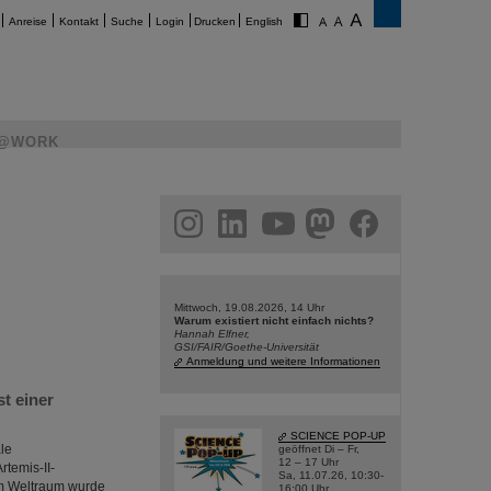
Anreise
Kontakt
Suche
Login
Drucken
English
@WORK
am
linkedin
youtube
helmholtz.social
facebook
Mittwoch, 19.08.2026, 14 Uhr
Warum existiert nicht einfach nichts?
Hannah Elfner,
GSI/FAIR/Goethe-Universität
Anmeldung und weitere Informationen
t einer
SCIENCE POP-UP
le
geöffnet Di – Fr,
12 – 17 Uhr
temis-II-
Sa, 11.07.26, 10:30-
 im Weltraum wurde
16:00 Uhr