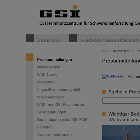
ÜBER UNS
FORSCHUNG/BESCHLEUN
GSI
>
Medien/News
>
Pre
Pressemitteilungen
Pressemitteilu
News-Archiv
FAIR-News
©
Abonni
Mediathek
Logos/Erscheinungsbild
Suche in Pres
target-Magazin
FAIR- und GSI-Broschüren
Veranstaltungen
Wichtiger Beit
Weltraumkame
Besichtigungen bei GSI/FAIR
Fanshop
Ansprechpersonen