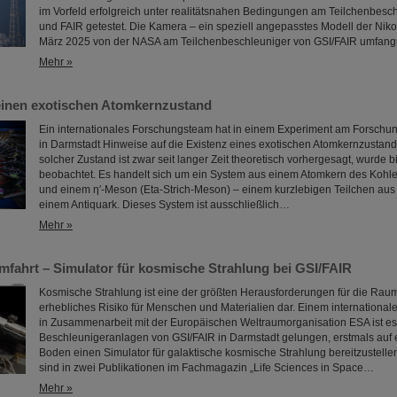
im Vorfeld erfolgreich unter realitätsnahen Bedingungen am Teilchenbesc
und FAIR getestet. Die Kamera – ein speziell angepasstes Modell der Nik
März 2025 von der NASA am Teilchenbeschleuniger von GSI/FAIR umfangre
Mehr »
einen exotischen Atomkernzustand
Ein internationales Forschungsteam hat in einem Experiment am Forschu
in Darmstadt Hinweise auf die Existenz eines exotischen Atomkernzustand
solcher Zustand ist zwar seit langer Zeit theoretisch vorhergesagt, wurde 
beobachtet. Es handelt sich um ein System aus einem Atomkern des Kohlen
und einem η′‑Meson (Eta-Strich-Meson) – einem kurzlebigen Teilchen au
einem Antiquark. Dieses System ist ausschließlich…
Mehr »
mfahrt – Simulator für kosmische Strahlung bei GSI/FAIR
Kosmische Strahlung ist eine der größten Herausforderungen für die Raumfa
erhebliches Risiko für Menschen und Materialien dar. Einem internationa
in Zusammenarbeit mit der Europäischen Weltraumorganisation ESA ist e
Beschleunigeranlagen von GSI/FAIR in Darmstadt gelungen, erstmals auf
Boden einen Simulator für galaktische kosmische Strahlung bereitzustelle
sind in zwei Publikationen im Fachmagazin „Life Sciences in Space…
Mehr »