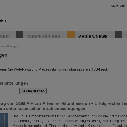
Telefonbuch
IGER
JOBS/KARRIERE
MEDIEN/NEWS
ssemitteilungen
ngen
instagr
eren Sie Web-News und Pressemitteilungen über unseren RSS-Feed.
semitteilungen
rag von GSI/FAIR zur Artemis-II-Mondmission – Erfolgreicher Tes
ra unter kosmischen Strahlenbedingungen
Das GSI Helmholtzzentrum für Schwerionenforschung und die internationa
Beschleunigeranlage FAIR haben einen wichtigen Beitrag zum Erfolg der Ar
Mondmission geleistet. Eine speziell entwickelte Kamera für den Einsatz