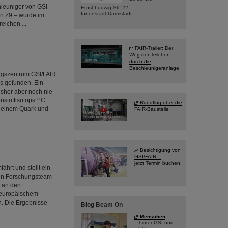
hleuniger von GSI
Ernst-Ludwig-Str. 22
Innenstadt Darmstadt
on Z9 – wurde im
ichen ...
FAIR-Trailer: Der
Weg der Teilchen
durch die
Beschleunigeranlage
ngszentrum GSI/FAIR
s gefunden. Ein
bisher aber noch nie
stoffisotops ¹¹C
Rundflug über die
s einem Quark und
FAIR-Baustelle
Besichtigung von
GSI/FAIR –
jetzt Termin buchen!
hrt und stellt ein
len Forschungsteam
s an den
 europäischem
n. Die Ergebnisse
Blog Beam On
Menschen
...hinter GSI und