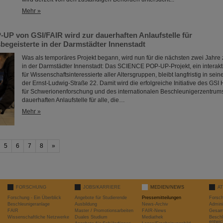
Mehr »
P von GSI/FAIR wird zur dauerhaften Anlaufstelle für
begeisterte in der Darmstädter Innenstadt
Was als temporäres Projekt begann, wird nun für die nächsten zwei Jahre zu
in der Darmstädter Innenstadt: Das SCIENCE POP-UP-Projekt, ein interak
für Wissenschaftsinteressierte aller Altersgruppen, bleibt langfristig in sei
der Ernst-Ludwig-Straße 22. Damit wird die erfolgreiche Initiative des GS
für Schwerionenforschung und des internationalen Beschleunigerzentrums
dauerhaften Anlaufstelle für alle, die…
Mehr »
5
6
7
8
»
FORSCHUNG
JOBS/KARRIERE
MEDIEN/NEWS
A
Forschung - Ein Überblick
Angebote für Studierende
Pressemitteilungen
Forsc
Beschleunigeranlage
Ausbildung
News-Archiv
Admini
FAIR
Master / Promotionsarbeiten
FAIR-News
Gesamt
Wissenschaftliche Netzwerke
Duales Studium
Mediathek
Beschl
entwic