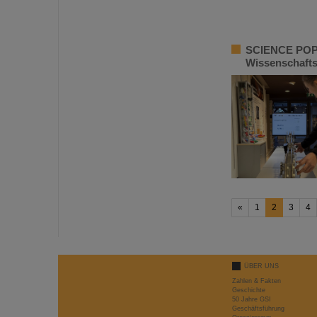
SCIENCE POP-U
Wissenschafts
«
1
2
3
4
ÜBER UNS
Zahlen & Fakten
Geschichte
50 Jahre GSI
Geschäftsführung