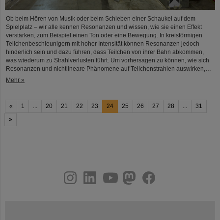
Ob beim Hören von Musik oder beim Schieben einer Schaukel auf dem
Spielplatz – wir alle kennen Resonanzen und wissen, wie sie einen Effekt
verstärken, zum Beispiel einen Ton oder eine Bewegung. In kreisförmigen
Teilchenbeschleunigern mit hoher Intensität können Resonanzen jedoch
hinderlich sein und dazu führen, dass Teilchen von ihrer Bahn abkommen,
was wiederum zu Strahlverlusten führt. Um vorhersagen zu können, wie sich
Resonanzen und nichtlineare Phänomene auf Teilchenstrahlen auswirken,…
Mehr »
«
1
...
20
21
22
23
24
25
26
27
28
...
31
»
instagram
linkedin
youtube
helmholtz.social
facebook