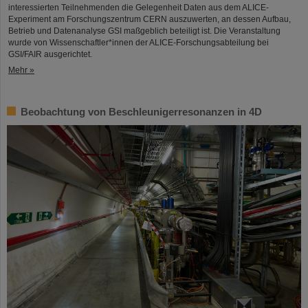
interessierten Teilnehmenden die Gelegenheit Daten aus dem ALICE-
Experiment am Forschungszentrum CERN auszuwerten, an dessen Aufbau,
Betrieb und Datenanalyse GSI maßgeblich beteiligt ist. Die Veranstaltung
wurde von Wissenschaftler*innen der ALICE-Forschungsabteilung bei
GSI/FAIR ausgerichtet.
Mehr »
Beobachtung von Beschleunigerresonanzen in 4D