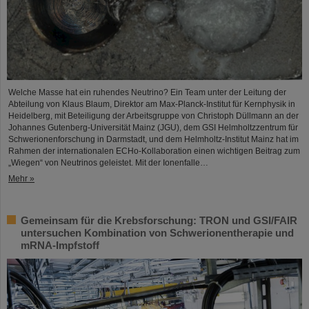
Welche Masse hat ein ruhendes Neutrino? Ein Team unter der Leitung der
Abteilung von Klaus Blaum, Direktor am Max-Planck-Institut für Kernphysik in
Heidelberg, mit Beteiligung der Arbeitsgruppe von Christoph Düllmann an der
Johannes Gutenberg-Universität Mainz (JGU), dem GSI Helmholtzzentrum für
Schwerionenforschung in Darmstadt, und dem Helmholtz-Institut Mainz hat im
Rahmen der internationalen ECHo-Kollaboration einen wichtigen Beitrag zum
„Wiegen“ von Neutrinos geleistet. Mit der Ionenfalle…
Mehr »
Gemeinsam für die Krebsforschung: TRON und GSI/FAIR
untersuchen Kombination von Schwerionentherapie und
mRNA-Impfstoff