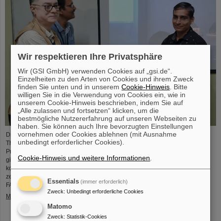
Wir respektieren Ihre Privatsphäre
Wir (GSI GmbH) verwenden Cookies auf „gsi.de“.
Einzelheiten zu den Arten von Cookies und ihrem Zweck
finden Sie unten und in unserem
Cookie-Hinweis
. Bitte
willigen Sie in die Verwendung von Cookies ein, wie in
unserem Cookie-Hinweis beschrieben, indem Sie auf
„Alle zulassen und fortsetzen“ klicken, um die
bestmögliche Nutzererfahrung auf unseren Webseiten zu
haben. Sie können auch Ihre bevorzugten Einstellungen
vornehmen oder Cookies ablehnen (mit Ausnahme
Die CBM-Kollaboration hat zwei Nachwuchsforschende mit dem „CBM Best
unbedingt erforderlicher Cookies).
Thesis Award“ für herausragende Promotionsarbeiten ausgezeichnet. Die
Preise wurden während des CBM-Kollaborationsmeetings verliehen und
Cookie-Hinweis und weitere Informationen
.
gingen an Dr. Vikas Singhal und Dr. Marcel Bajdel. Das CBM-Experiment für
komprimierte Kernmaterie (Compressed Baryonic Matter) ist eine der
zentralen Forschungssäulen des internationalen Beschleunigerzentrums
Essentials
(immer erforderlich)
FAIR, das derzeit bei GSI entsteht.
Zweck
:
Unbedingt erforderliche Cookies
Mehr »
Matomo
Zweck
:
Statistik-Cookies