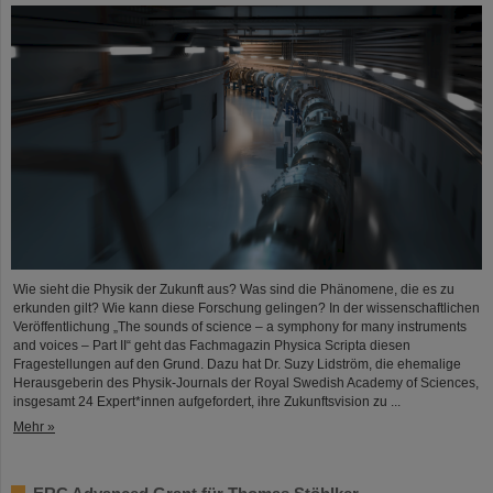
Wie sieht die Physik der Zukunft aus? Was sind die Phänomene, die es zu
erkunden gilt? Wie kann diese Forschung gelingen? In der wissenschaftlichen
Veröffentlichung „The sounds of science – a symphony for many instruments
and voices – Part II“ geht das Fachmagazin Physica Scripta diesen
Fragestellungen auf den Grund. Dazu hat Dr. Suzy Lidström, die ehemalige
Herausgeberin des Physik-Journals der Royal Swedish Academy of Sciences,
insgesamt 24 Expert*innen aufgefordert, ihre Zukunftsvision zu ...
Mehr »