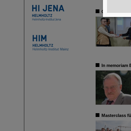
CBM-Kollabora
In memoriam 
Masterclass fü