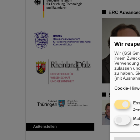
ERC Advanced
Wir respe
Wir (GSI Gmb
ihrem Zweck
Verwendung v
zulassen und
zu haben. Si
(mit Ausnahm
Cookie-Hinwe
ERC Advanced 
Ess
Zwe
Ma
Zwe
Außenstellen