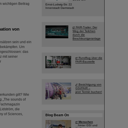
n wichtigen Beitrag
Ernst-Ludwig-Str. 22
Innenstadt Darmstadt
FAIR-Trailer: Der
ation von
Weg der Teilchen
durch die
Beschleunigeranlage
nsätzen sein und ein
u bekämpfen. Um
engeschlossen: das
 mit seiner
Rundflug über die
r
FAIR-Baustelle
Besichtigung von
GSI/FAIR –
jetzt Termin buchen!
 erkunden gilt? Wie
ng „The sounds of
s Fachmagazin
Lidström, die
y of Sciences,
Blog Beam On
Menschen
...hinter GSI und