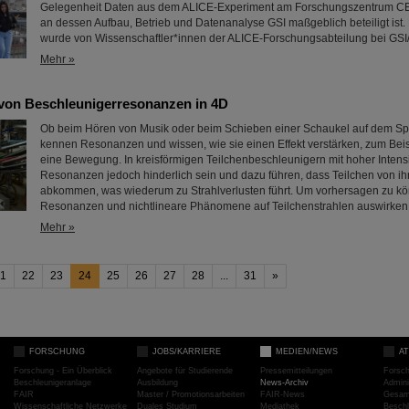
Gelegenheit Daten aus dem ALICE-Experiment am Forschungszentrum C
an dessen Aufbau, Betrieb und Datenanalyse GSI maßgeblich beteiligt ist.
wurde von Wissenschaftler*innen der ALICE-Forschungsabteilung bei GSI/
Mehr »
von Beschleunigerresonanzen in 4D
Ob beim Hören von Musik oder beim Schieben einer Schaukel auf dem Spiel
kennen Resonanzen und wissen, wie sie einen Effekt verstärken, zum Beis
eine Bewegung. In kreisförmigen Teilchenbeschleunigern mit hoher Intens
Resonanzen jedoch hinderlich sein und dazu führen, dass Teilchen von ih
abkommen, was wiederum zu Strahlverlusten führt. Um vorhersagen zu kö
Resonanzen und nichtlineare Phänomene auf Teilchenstrahlen auswirke
Mehr »
1
22
23
24
25
26
27
28
...
31
»
FORSCHUNG
JOBS/KARRIERE
MEDIEN/NEWS
A
Forschung - Ein Überblick
Angebote für Studierende
Pressemitteilungen
Forsc
Beschleunigeranlage
Ausbildung
News-Archiv
Admini
FAIR
Master / Promotionsarbeiten
FAIR-News
Gesamt
Wissenschaftliche Netzwerke
Duales Studium
Mediathek
Beschl