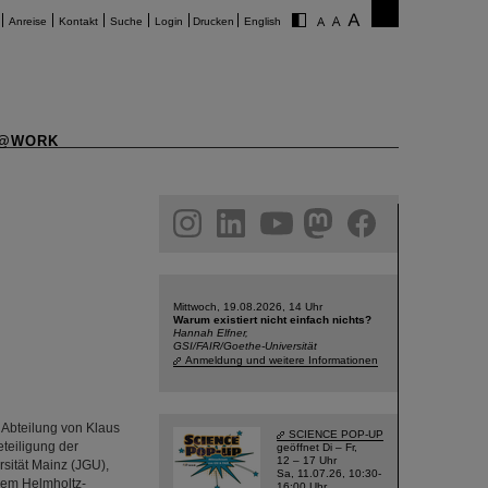
Anreise
Kontakt
Suche
Login
Drucken
English
@WORK
am
linkedin
youtube
helmholtz.social
facebook
Mittwoch, 19.08.2026, 14 Uhr
Warum existiert nicht einfach nichts?
Hannah Elfner,
GSI/FAIR/Goethe-Universität
Anmeldung und weitere Informationen
 Abteilung von Klaus
SCIENCE POP-UP
eteiligung der
geöffnet Di – Fr,
12 – 17 Uhr
sität Mainz (JGU),
Sa, 11.07.26, 10:30-
dem Helmholtz-
16:00 Uhr