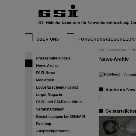
ÜBER UNS
FORSCHUNG/BESCHLEUN
GSI
>
Medien/News
>
Ne
Pressemitteilungen
News-Archiv
News-Archiv
FAIR-News
©
Abonni
Mediathek
Logos/Erscheinungsbild
Suche im New
target-Magazin
FAIR- und GSI-Broschüren
Veranstaltungen
Geisterteilche
Besichtigungen bei GSI/FAIR
Fanshop
Ansprechpersonen