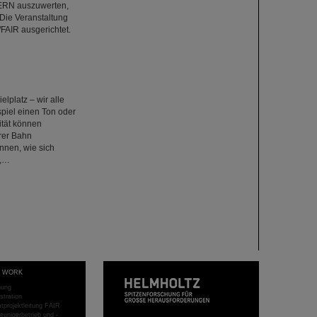
ERN auszuwerten,
 Die Veranstaltung
FAIR ausgerichtet.
platz – wir alle
piel einen Ton oder
ität können
rer Bahn
nnen, wie sich
n,…
T WORK
hung
stration
projektleitung FAIR
eunigerbetrieb und -