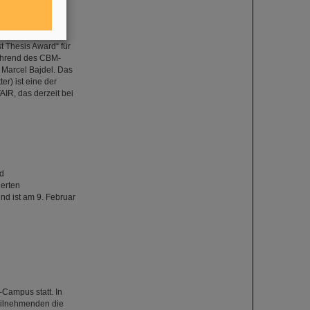
 Thesis Award“ für
ährend des CBM-
 Marcel Bajdel. Das
r) ist eine der
IR, das derzeit bei
nd
erten
nd ist am 9. Februar
Campus statt. In
Teilnehmenden die