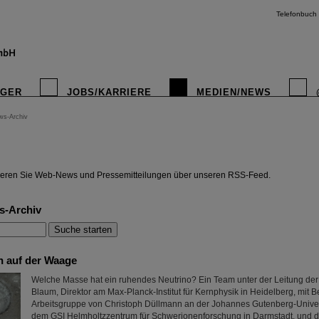
Telefonbuch
IGER
JOBS/KARRIERE
MEDIEN/NEWS
ws-Archiv
instagr
eren Sie Web-News und Pressemitteilungen über unseren RSS-Feed.
s-Archiv
n auf der Waage
Welche Masse hat ein ruhendes Neutrino? Ein Team unter der Leitung der
Blaum, Direktor am Max-Planck-Institut für Kernphysik in Heidelberg, mit B
Arbeitsgruppe von Christoph Düllmann an der Johannes Gutenberg-Univer
dem GSI Helmholtzzentrum für Schwerionenforschung in Darmstadt, und 