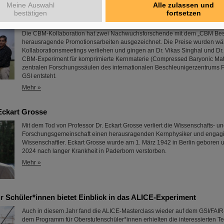
Meine Auswahl
Alle zulassen und
bestätigen
fortsetzen
tion zeichnet herausragende Promotionsarbeiten aus
Die CBM-Kollaboration hat zwei Nachwuchsforschende mit dem „CBM Best
herausragende Promotionsarbeiten ausgezeichnet. Die Preise wurden w
Kollaborationsmeetings verliehen und gingen an Dr. Vikas Singhal und Dr.
CBM-Experiment für komprimierte Kernmaterie (Compressed Baryonic Matte
zentralen Forschungssäulen des internationalen Beschleunigerzentrums FA
GSI entsteht.
Mehr »
Eckart Grosse
Mit dem Tod von Professor Dr. Eckart Grosse verliert die Wissenschafts- u
Forschungsgemeinschaft einen herausragenden Kernphysiker und engagi
Wissenschaftler. Eckart Grosse wurde am 1. März 1942 in Berlin geboren u
2024 nach langer Krankheit in Paderborn verstorben.
Mehr »
r Schüler*innen bietet Einblick in das ALICE-Experiment
Auch in diesem Jahr fand die ALICE-Masterclass wieder auf dem GSI/FAIR-
dem Programm für Oberstufenschüler*innen erhielten die interessierten 