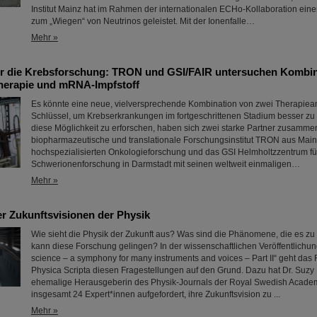
Institut Mainz hat im Rahmen der internationalen ECHo-Kollaboration eine
zum „Wiegen“ von Neutrinos geleistet. Mit der Ionenfalle…
Mehr »
r die Krebsforschung: TRON und GSI/FAIR untersuchen Kombin
herapie und mRNA-Impfstoff
Es könnte eine neue, vielversprechende Kombination von zwei Therapiea
Schlüssel, um Krebserkrankungen im fortgeschrittenen Stadium besser z
diese Möglichkeit zu erforschen, haben sich zwei starke Partner zusamm
biopharmazeutische und translationale Forschungsinstitut TRON aus Mainz
hochspezialisierten Onkologieforschung und das GSI Helmholtzzentrum fü
Schwerionenforschung in Darmstadt mit seinen weltweit einmaligen…
Mehr »
der Zukunftsvisionen der Physik
Wie sieht die Physik der Zukunft aus? Was sind die Phänomene, die es zu
kann diese Forschung gelingen? In der wissenschaftlichen Veröffentlichu
science – a symphony for many instruments and voices – Part II“ geht da
Physica Scripta diesen Fragestellungen auf den Grund. Dazu hat Dr. Suzy 
ehemalige Herausgeberin des Physik-Journals der Royal Swedish Academ
insgesamt 24 Expert*innen aufgefordert, ihre Zukunftsvision zu ...
Mehr »