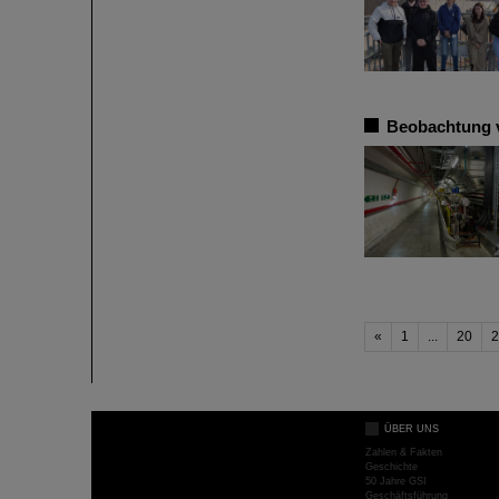
Beobachtung 
«
1
...
20
2
ÜBER UNS
Zahlen & Fakten
Geschichte
50 Jahre GSI
Geschäftsführung