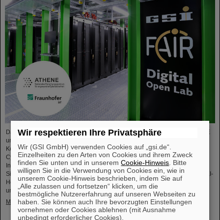
Wir respektieren Ihre Privatsphäre
Das Nationale Forschungszentrum für angewandte Cybersicherheit ATHENE
und das GSI Helmholtzzentrum für Schwerionenforschung starten eine
Wir (GSI GmbH) verwenden Cookies auf „gsi.de“.
Kooperation in den Bereichen wissenschaftliche Datenverarbeitung und
Einzelheiten zu den Arten von Cookies und ihrem Zweck
Cybersicherheit. Ziel der Zusammenarbeit ist es, leistungsstarke
finden Sie unten und in unserem
Cookie-Hinweis
. Bitte
Infrastrukturen für Forschungsprojekte einzurichten und zu nutzen sowie die
willigen Sie in die Verwendung von Cookies ein, wie in
Sicherheit von Rechenzentrumstechnologien zu verbessern. ATHENE wird KI-
unserem Cookie-Hinweis beschrieben, indem Sie auf
Hochleistungsrechner im GSI-Rechenzentrum „Green IT Cube“ installieren
„Alle zulassen und fortsetzen“ klicken, um die
und diese…
bestmögliche Nutzererfahrung auf unseren Webseiten zu
haben. Sie können auch Ihre bevorzugten Einstellungen
Mehr »
vornehmen oder Cookies ablehnen (mit Ausnahme
unbedingt erforderlicher Cookies).