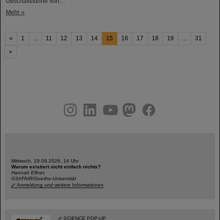
Geschäftsführer von…
Mehr »
«
1
...
11
12
13
14
15
16
17
18
19
...
31
»
instagram
linkedin
youtube
helmholtz.social
facebook
Mittwoch, 19.08.2026, 14 Uhr
Warum existiert nicht einfach nichts?
Hannah Elfner,
GSI/FAIR/Goethe-Universität
Anmeldung und weitere Informationen
SCIENCE POP-UP