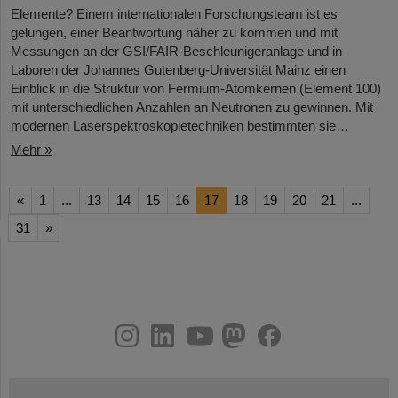
Elemente? Einem internationalen Forschungsteam ist es
gelungen, einer Beantwortung näher zu kommen und mit
Messungen an der GSI/FAIR-Beschleunigeranlage und in
Laboren der Johannes Gutenberg-Universität Mainz einen
Einblick in die Struktur von Fermium-Atomkernen (Element 100)
mit unterschiedlichen Anzahlen an Neutronen zu gewinnen. Mit
modernen Laserspektroskopietechniken bestimmten sie…
Mehr »
«
1
...
13
14
15
16
17
18
19
20
21
...
31
»
instagram
linkedin
youtube
helmholtz.social
facebook