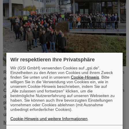
Wir respektieren Ihre Privatsphäre
Wir (GSI GmbH) verwenden Cookies auf „gsi.de“.
Rund 110 Oberstufenschüler*innen aus ganz Hessen besuchten
Einzelheiten zu den Arten von Cookies und ihrem Zweck
finden Sie unten und in unserem
Cookie-Hinweis
. Bitte
am Samstag, den 23. November, zum 25. Jubiläum der
willigen Sie in die Verwendung von Cookies ein, wie in
Veranstaltungsreihe „Saturday Morning Physics“ den GSI/FAIR-
unserem Cookie-Hinweis beschrieben, indem Sie auf
Campus. In Rundgängen durch die Forschungsanlagen erhielten
„Alle zulassen und fortsetzen“ klicken, um die
bestmögliche Nutzererfahrung auf unseren Webseiten zu
die Schüler*innen spannende Einblicke in die aktuelle
haben. Sie können auch Ihre bevorzugten Einstellungen
physikalische Forschung, erkundeten die bestehenden GSI-
vornehmen oder Cookies ablehnen (mit Ausnahme
Teilchenbeschleuniger und -Experimente und informierten sich
unbedingt erforderlicher Cookies).
über den Bau der internationalen Beschleunigeranlage FAIR.
Cookie-Hinweis und weitere Informationen
.
Mehr »