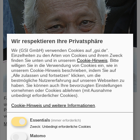
Wir respektieren Ihre Privatsphäre
Wir (GSI GmbH) verwenden Cookies auf „gsi.de“.
Einzelheiten zu den Arten von Cookies und ihrem Zweck
finden Sie unten und in unserem
Cookie-Hinweis
. Bitte
willigen Sie in die Verwendung von Cookies ein, wie in
unserem Cookie-Hinweis beschrieben, indem Sie auf
„Alle zulassen und fortsetzen“ klicken, um die
bestmögliche Nutzererfahrung auf unseren Webseiten zu
haben. Sie können auch Ihre bevorzugten Einstellungen
vornehmen oder Cookies ablehnen (mit Ausnahme
unbedingt erforderlicher Cookies).
FAIR und GSI trauern um einen herausragenden Wissenschaftler
und einen der Wegbereiter für das FAIR-Projekt. Der indische
Cookie-Hinweis und weitere Informationen
.
Physiker Bikash Sinha ist am 11. August im Alter von 78 Jahren
von uns gegangen.
Essentials
(immer erforderlich)
Mehr »
Zweck
:
Unbedingt erforderliche Cookies
Matomo