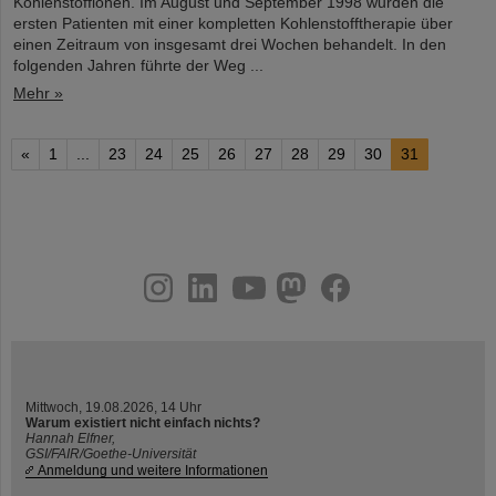
Kohlenstoffionen. Im August und September 1998 wurden die
ersten Patienten mit einer kompletten Kohlenstofftherapie über
einen Zeitraum von insgesamt drei Wochen behandelt. In den
folgenden Jahren führte der Weg ...
Mehr »
«
1
...
23
24
25
26
27
28
29
30
31
instagram
linkedin
youtube
helmholtz.social
facebook
Mittwoch, 19.08.2026, 14 Uhr
Warum existiert nicht einfach nichts?
Hannah Elfner,
GSI/FAIR/Goethe-Universität
Anmeldung und weitere Informationen