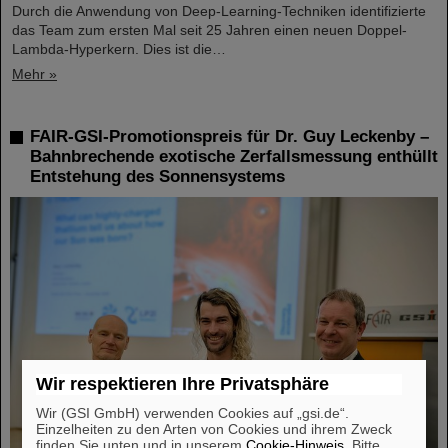
Durch die Anwendung von Deep-Learning-Techniken identifizierte
das Team zum ersten Mal seit 25 Jahren einen neuen Doppel-
Lambda-Hyperkern. Dies ist die…
Mehr »
FAIR-GSI-Promotionspreis für Dr. Guy Leckenby –
Bahnbrechende exotische Zerfallsmessung enthüllt
Entstehung des Sonnensystems
Wir respektieren Ihre Privatsphäre
Wir (GSI GmbH) verwenden Cookies auf „gsi.de“.
Einzelheiten zu den Arten von Cookies und ihrem Zweck
finden Sie unten und in unserem
Cookie-Hinweis
. Bitte