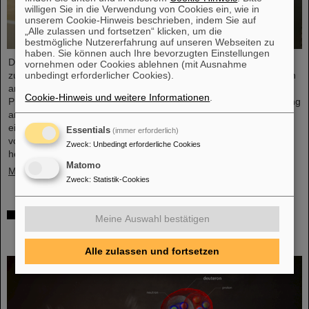
willigen Sie in die Verwendung von Cookies ein, wie in
unserem Cookie-Hinweis beschrieben, indem Sie auf
„Alle zulassen und fortsetzen“ klicken, um die
bestmögliche Nutzererfahrung auf unseren Webseiten zu
haben. Sie können auch Ihre bevorzugten Einstellungen
Dr. Guy Leckenby ist für seine herausragende Promotionsarbeit
vornehmen oder Cookies ablehnen (mit Ausnahme
unbedingt erforderlicher Cookies).
zur Untersuchung des gebundenen Betazerfalls mit Experimenten
am GSI/FAIR-Experimentierspeicherring ESR mit dem FAIR-GSI
Cookie-Hinweis und weitere Informationen
.
PhD Award 2025 ausgezeichnet worden. Seine Präzisionsmessung
an vollständig ionisierten Thallium-205-Ionen trug zur Lösung
eines seit Jahrzehnten bestehenden Rätsels über den Ursprung
Essentials
(immer erforderlich)
von Blei in unserem Sonnensystem bei und stellt eine
Zweck
:
Unbedingt erforderliche Cookies
herausragende Leistung für GSI/FAIR dar.
Matomo
Mehr »
Zweck
:
Statistik-Cookies
ALICE löst Rätsel um Erzeugung und Überleben
Meine Auswahl bestätigen
leichter Atomkerne – GSI/FAIR-Forschende
beteiligt
Alle zulassen und fortsetzen