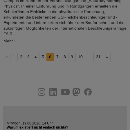
Campus im Rahmen der Veranstaltungsreihe „Saturday Morning
Physics“. In einer Einführung und in Rundgängen erhielten die
Schüler*innen Einblicke in die physikalische Forschung,
erkundeten die bestehenden GSI-Teilchenbeschleuniger und -
Experimente und informierten sich über den Baufortschritt und die
zukünftigen Möglichkeiten der internationalen Beschleunigeranlage
FAIR.
Mehr »
«
1
2
3
4
5
6
7
8
9
10
...
31
»
instagram
linkedin
youtube
helmholtz.social
facebook
Mittwoch, 19.08.2026, 14 Uhr
Warum existiert nicht einfach nichts?