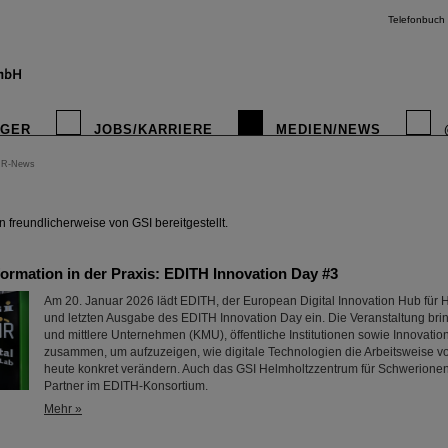
Telefonbuch
IGER
JOBS/KARRIERE
MEDIEN/NEWS
IR-News
instagr
freundlicherweise von GSI bereitgestellt.
formation in der Praxis: EDITH Innovation Day #3
Am 20. Januar 2026 lädt EDITH, der European Digital Innovation Hub für H
und letzten Ausgabe des EDITH Innovation Day ein. Die Veranstaltung bring
und mittlere Unternehmen (KMU), öffentliche Institutionen sowie Innovatio
zusammen, um aufzuzeigen, wie digitale Technologien die Arbeitsweise v
heute konkret verändern. Auch das GSI Helmholtzzentrum für Schwerionen
Partner im EDITH-Konsortium.
Mehr »