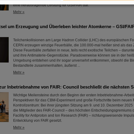
bestehenden Rätsels über den Ursprung von Blei in unserem Sonnensystem
eine herausragende Leistung für GSI/FAIR dar.
Mehr »
tsel um Erzeugung und Überleben leichter Atomkerne – GSI/FA
Teilchenkollisionen am Large Hadron Collider (LHC) des europäischen 
CERN erzeugen winzige Feuerbälle, die 100.000-mal heißer sind als das
Diese Feuerbälle zerfallen in neue, teils recht exotische Teilchen – darunt
und ihre Antimaterie-Gegenstücke. Paradoxerweise können sie in der hei
Umgebung entstehen und ihr sogar unversehrt entkommen, obwohl die Bin
Bestandteile zusammenhalten, äußerst ...
Mehr »
ur Inbetriebnahme von FAIR: Council beschließt die nächsten S
Wichtige Meilensteine durch den Beginn der ersten Inbetriebnahme-Arbeit
Perspektiven für das CBM-Experiment und große Fortschritte beim neuen 
Kontrollzentrum: Bei ihrer jüngsten Sitzung am 9. und 10. Dezember 2025
die Mitglieder des FAIR-Council – des höchsten Entscheidungsgremiums d
Facility for Antiproton and Ion Research (FAIR) – richtungsweisende Impulse
Entwicklung von FAIR gesetzt.
Mehr »