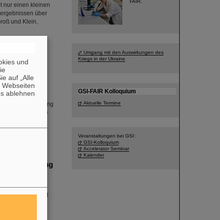
FAIR.
 nur einen kleinen
sergebnissen über
Groß und Klein,
Umgang mit den Auswirkungen des
Kriegs in der Ukraine
okies und
ion von
die
e auf „Alle
n Webseiten
h Institute (PRI)
GSI-FAIR Kolloquium
es ablehnen
nternationalen
Aktuelle Termine
rechende Entdeckung
schlägt. Durch die
ten Mal seit 25
Veranstaltungen bei GSI:
GSI-Kolloquium
Accelerator Seminar
Kalender
Zerfallsmessung
rsuchung des
icherring ESR mit
messung an
rzehnten