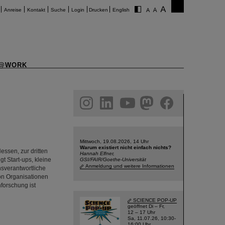
Anreise
Kontakt
Suche
Login
Drucken
English
@WORK
am
linkedin
youtube
helmholtz.social
facebook
Mittwoch, 19.08.2026, 14 Uhr
Warum existiert nicht einfach nichts?
essen, zur dritten
Hannah Elfner,
t Start-ups, kleine
GSI/FAIR/Goethe-Universität
Anmeldung und weitere Informationen
nsverantwortliche
on Organisationen
forschung ist
SCIENCE POP-UP
geöffnet Di – Fr,
12 – 17 Uhr
Sa, 11.07.26, 10:30-
16:00 Uhr