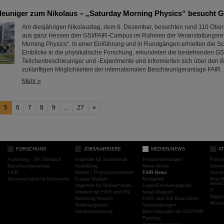
leuniger zum Nikolaus – „Saturday Morning Physics“ besucht G
Am diesjährigen Nikolaustag, dem 6. Dezember, besuchten rund 110 Ober
aus ganz Hessen den GSI/FAIR-Campus im Rahmen der Veranstaltungsrei
Morning Physics“. In einer Einführung und in Rundgängen erhielten die S
Einblicke in die physikalische Forschung, erkundeten die bestehenden GS
Teilchenbeschleuniger und -Experimente und informierten sich über den Ba
zukünftigen Möglichkeiten der internationalen Beschleunigeranlage FAIR.
Mehr »
5
6
7
8
9
...
27
»
FORSCHUNG
JOBS/KARRIERE
MEDIEN/NEWS
A
Forschung - Ein Überblick
Angebote für Studierende
Pressemitteilungen
Forsc
Beschleunigeranlage
Ausbildung
News-Archiv
Admini
FAIR
Master / Promotionsarbeiten
FAIR-News
Gesamt
Wissenschaftliche Netzwerke
Duales Studium
Mediathek
Beschl
entwic
Angebote für Schüler*innen
Logos/Erscheinungsbild
IT
Arbeiten bei FAIR und GSI
target-Magazin
Organi
Mentoring Hessen
FAIR- und GSI-Broschüren
Wissen
Stellenangebote
Veranstaltungen
Initiativbewerbung
Besichtigungen bei GSI/FAIR
Fanshop