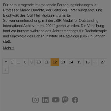
Für herausragende internationale Forschungsleistungen ist
Professor Marco Durante, der Leiter der Forschungsabteilung
Biophysik des GSI Helmholtzzentrums für
Schwerionenforschung, mit der „BIR Medal for Outstanding
International Achievement 2024“ geehrt worden. Die Verleihung
fand vor kurzem während des Jahresmeetings für Radiotherapie
und Onkologie des British Institute of Radiology (BIR) in London
statt.
Mehr »
«
1
...
8
9
10
11
12
13
14
15
16
...
27
»
instagram
linkedin
youtube
helmholtz.social
facebook