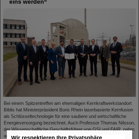
eins werden“
Bei einem Spitzentreffen am ehemaligen Kernkraftwerkstandort
Biblis hat Ministerpräsident Boris Rhein laserbasierte Kernfusion
als Schlüsseltechnologie für eine saubere und wirtschaftliche
Energieversorgung bezeichnet. Auch Professor Thomas Nilsson,
der Wissenschaftliche Geschäftsführer von GSI und FAIR, nahm
an dem Treffen teil und unterzeichnete gemeinsam mit
Wir respektieren Ihre Privatsphäre