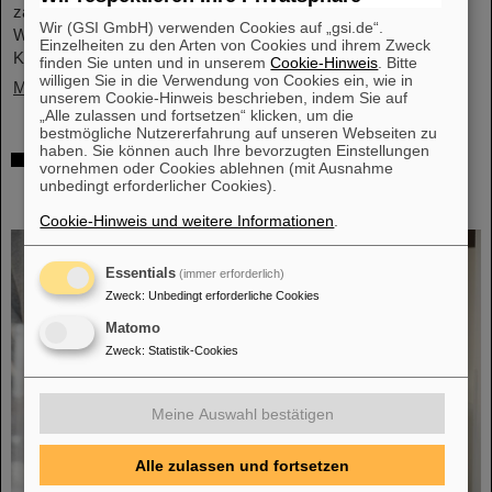
zahlreichen Vertreter*innen aus Politk, Wirtschaft und
Wir (GSI GmbH) verwenden Cookies auf „gsi.de“.
Wissenschaft ein Memorandum of Understanding (MoU) zur
Einzelheiten zu den Arten von Cookies und ihrem Zweck
Kernfusion.
finden Sie unten und in unserem
Cookie-Hinweis
. Bitte
willigen Sie in die Verwendung von Cookies ein, wie in
Mehr »
unserem Cookie-Hinweis beschrieben, indem Sie auf
„Alle zulassen und fortsetzen“ klicken, um die
bestmögliche Nutzererfahrung auf unseren Webseiten zu
haben. Sie können auch Ihre bevorzugten Einstellungen
Schaufenster in die Spitzenforschung:
vornehmen oder Cookies ablehnen (mit Ausnahme
SCIENCE POP-UP von GSI/FAIR bringt
unbedingt erforderlicher Cookies).
Wissenschaft in die City
Cookie-Hinweis und weitere Informationen
.
Essentials
(immer erforderlich)
Zweck
:
Unbedingt erforderliche Cookies
Matomo
Zweck
:
Statistik-Cookies
Meine Auswahl bestätigen
Alle zulassen und fortsetzen