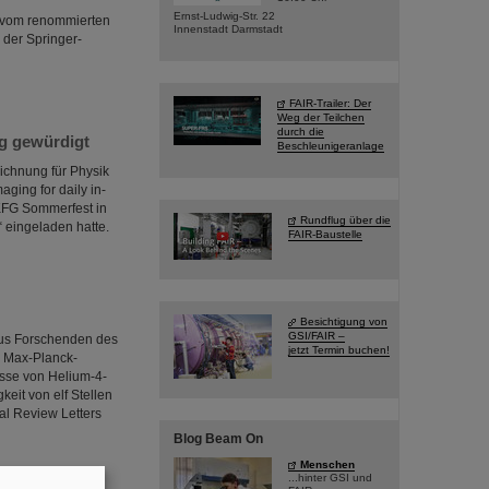
Ernst-Ludwig-Str. 22
t vom renommierten
Innenstadt Darmstadt
der Springer-
FAIR-Trailer: Der
Weg der Teilchen
durch die
ng gewürdigt
Beschleunigeranlage
eichnung für Physik
aging for daily in-
 KFG Sommerfest in
Rundflug über die
“ eingeladen hatte.
FAIR-Baustelle
Besichtigung von
GSI/FAIR –
aus Forschenden des
jetzt Termin buchen!
s Max-Planck-
asse von Helium-4-
eit von elf Stellen
al Review Letters
Blog Beam On
Menschen
...hinter GSI und