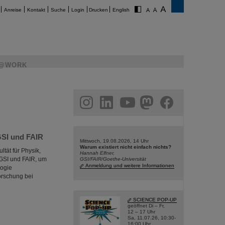
Anreise
Kontakt
Suche
Login
Drucken
English
@WORK
am
linkedin
youtube
helmholtz.social
facebook
GSI und FAIR
Mittwoch, 19.08.2026, 14 Uhr
Warum existiert nicht einfach nichts?
tät für Physik,
Hannah Elfner,
GSI und FAIR, um
GSI/FAIR/Goethe-Universität
Anmeldung und weitere Informationen
logie
orschung bei
SCIENCE POP-UP
geöffnet Di – Fr,
12 – 17 Uhr
Sa, 11.07.26, 10:30-
16:00 Uhr