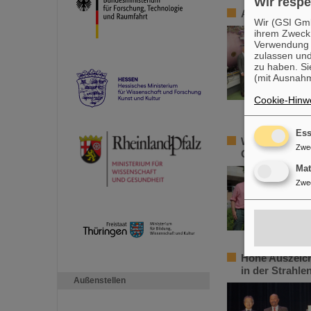
Wir respe
Abgeordnete 
Wir (GSI Gmb
ihrem Zweck
Verwendung v
zulassen und
zu haben. Si
(mit Ausnahm
Cookie-Hinwe
Ess
Weltweit reno
Zwe
GSI/FAIR: Pro
Ma
Zwe
Hohe Auszeich
in der Strahl
Außenstellen