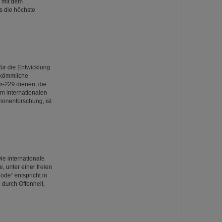
) mit dem
s die höchste
für die Entwicklung
rkömmliche
-229 dienen, die
em internationalen
ionenforschung, ist
e internationale
e, unter einer freien
ode“ entspricht in
durch Offenheit,