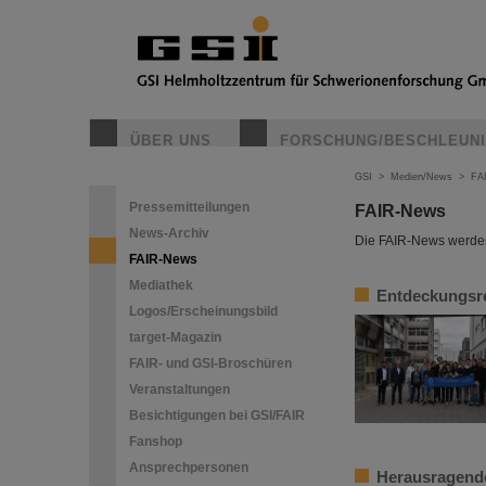
ÜBER UNS
FORSCHUNG/BESCHLEUN
GSI
>
Medien/News
>
FA
Pressemitteilungen
FAIR-News
News-Archiv
Die FAIR-News werden 
FAIR-News
Mediathek
Entdeckungsre
Logos/Erscheinungsbild
target-Magazin
FAIR- und GSI-Broschüren
Veranstaltungen
Besichtigungen bei GSI/FAIR
Fanshop
Ansprechpersonen
Herausragende