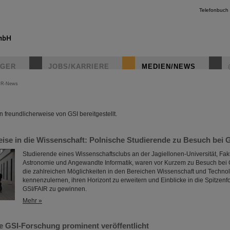
Telefonbuch
IGER
JOBS/KARRIERE
MEDIEN/NEWS
IR-News
instagr
freundlicherweise von GSI bereitgestellt.
ise in die Wissenschaft: Polnische Studierende zu Besuch bei 
Studierende eines Wissenschaftsclubs an der Jagiellonen-Universität, Fakul
Astronomie und Angewandte Informatik, waren vor Kurzem zu Besuch bei 
die zahlreichen Möglichkeiten in den Bereichen Wissenschaft und Techno
kennenzulernen, ihren Horizont zu erweitern und Einblicke in die Spitzenf
GSI/FAIR zu gewinnen.
Mehr »
 GSI-Forschung prominent veröffentlicht