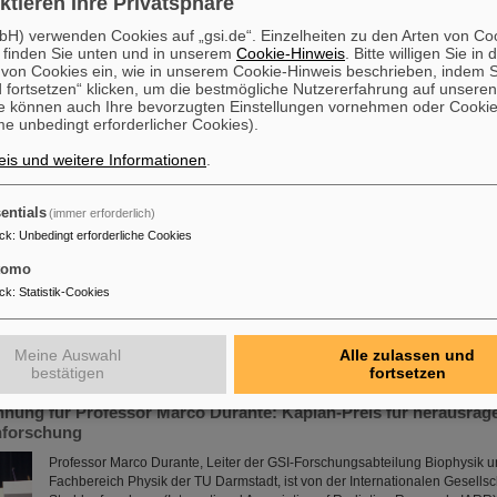
ktieren Ihre Privatsphäre
des Bundestags besuchen GSI und FAIR
H) verwenden Cookies auf „gsi.de“. Einzelheiten zu den Arten von Co
 finden Sie unten und in unserem
Cookie-Hinweis
. Bitte willigen Sie in 
Eine Gruppe von Abgeordnete der SPD-Fraktion aus dem Bundestag, sow
on Cookies ein, wie in unserem Cookie-Hinweis beschrieben, indem Si
Mitarbeitenden und Gäste waren zu Besuch bei GSI und FAIR. Sie informie
 fortsetzen“ klicken, um die bestmögliche Nutzererfahrung auf unsere
aktuelle Forschungsschwerpunkte, Infrastrukturen und das künftige Besch
e können auch Ihre bevorzugten Einstellungen vornehmen oder Cooki
FAIR, das derzeit bei GSI entsteht. Professor Paolo Giubellino, Wissenschaf
e unbedingt erforderlicher Cookies).
Geschäftsführer GSI und FAIR, Jörg Blaurock, Technischer Geschäftsführe
Markus Jaeger, Stellvertretung Administrative Geschäftsführung GSI und 
is und weitere Informationen
.
Mehr »
entials
(immer erforderlich)
mmierte Wissenschaftler beginnen langfristige Forschungsaufent
ck
:
Unbedingt erforderliche Cookies
fessor Volker Koch, Professor Nu Xu und Professor Takaharu O
tomo
Drei weltweit renommierte Wissenschaftler, darunter zwei Humboldt-Preist
ck
:
Statistik-Cookies
derzeit langfristige Forschungsaufenthalte bei GSI und FAIR und den Part
Darmstadt und Frankfurt. Sie werten aktuelle Experimentdaten aus und bere
übergreifender Zusammenarbeit die ersten wissenschaftlichen Experiment
Meine Auswahl
Alle zulassen und
Mehr »
bestätigen
fortsetzen
nung für Professor Marco Durante: Kaplan-Preis für herausrag
enforschung
Professor Marco Durante, Leiter der GSI-Forschungsabteilung Biophysik 
Fachbereich Physik der TU Darmstadt, ist von der Internationalen Gesellsc