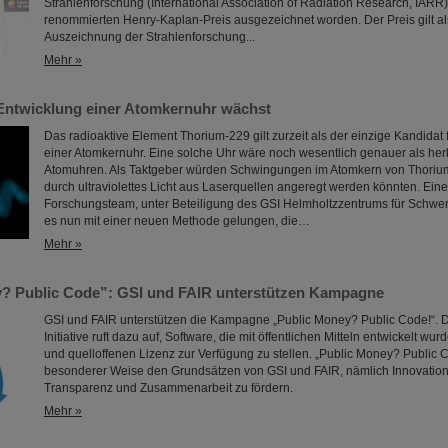
Strahlenforschung (International Association of Radiation Research, IARR
renommierten Henry-Kaplan-Preis ausgezeichnet worden. Der Preis gilt al
Auszeichnung der Strahlenforschung...
Mehr »
Entwicklung einer Atomkernuhr wächst
Das radioaktive Element Thorium-229 gilt zurzeit als der einzige Kandidat 
einer Atomkernuhr. Eine solche Uhr wäre noch wesentlich genauer als he
Atomuhren. Als Taktgeber würden Schwingungen im Atomkern von Thorium
durch ultraviolettes Licht aus Laserquellen angeregt werden könnten. Ein
Forschungsteam, unter Beteiligung des GSI Helmholtzzentrums für Schwer
es nun mit einer neuen Methode gelungen, die…
Mehr »
? Public Code”: GSI und FAIR unterstützen Kampagne
GSI und FAIR unterstützen die Kampagne „Public Money? Public Code!“. Di
Initiative ruft dazu auf, Software, die mit öffentlichen Mitteln entwickelt wurd
und quelloffenen Lizenz zur Verfügung zu stellen. „Public Money? Public C
besonderer Weise den Grundsätzen von GSI und FAIR, nämlich Innovation 
Transparenz und Zusammenarbeit zu fördern.
Mehr »