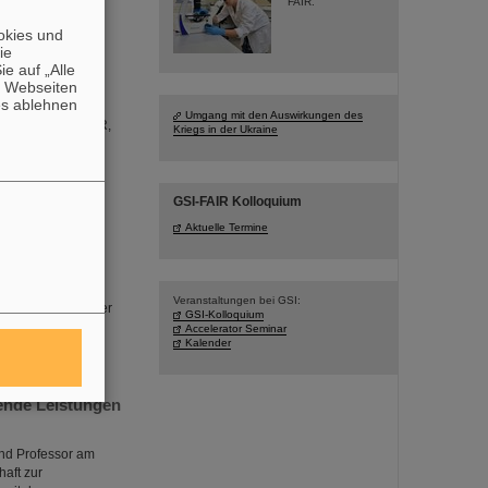
FAIR.
okies und
die
ie deren
e auf „Alle
rten sich über
n Webseiten
leunigerzentrum
es ablehnen
tlicher
Umgang mit den Auswirkungen des
r von GSI und FAIR,
Kriegs in der Ukraine
FAIR…
GSI-FAIR Kolloquium
halte bei
Aktuelle Termine
tsuka
räger, verbringen
nerhochschulen in
Veranstaltungen bei GSI:
iten in fruchtbarer
GSI-Kolloquium
e an FAIR vor.
Accelerator Seminar
Kalender
ende Leistungen
und Professor am
haft zur