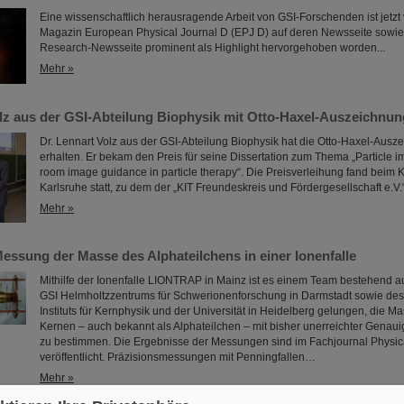
Eine wissenschaftlich herausragende Arbeit von GSI-Forschenden ist jetz
Magazin European Physical Journal D (EPJ D) auf deren Newsseite sowie 
Research-Newsseite prominent als Highlight hervorgehoben worden...
Mehr »
olz aus der GSI-Abteilung Biophysik mit Otto-Haxel-Auszeichnu
Dr. Lennart Volz aus der GSI-Abteilung Biophysik hat die Otto-Haxel-Ausz
erhalten. Er bekam den Preis für seine Dissertation zum Thema „Particle im
room image guidance in particle therapy“. Die Preisverleihung fand beim
Karlsruhe statt, zu dem der „KIT Freundeskreis und Fördergesellschaft e.V.
Mehr »
essung der Masse des Alphateilchens in einer Ionenfalle
Mithilfe der Ionenfalle LIONTRAP in Mainz ist es einem Team bestehend 
GSI Helmholtzzentrums für Schwerionenforschung in Darmstadt sowie de
Instituts für Kernphysik und der Universität in Heidelberg gelungen, die M
Kernen – auch bekannt als Alphateilchen – mit bisher unerreichter Genauigk
zu bestimmen. Die Ergebnisse der Messungen sind im Fachjournal Physic
veröffentlicht. Präzisionsmessungen mit Penningfallen…
Mehr »