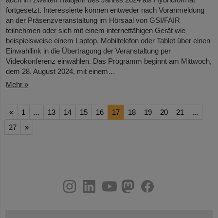
fortgesetzt. Interessierte können entweder nach Voranmeldung
an der Präsenzveranstaltung im Hörsaal von GSI/FAIR
teilnehmen oder sich mit einem internetfähigen Gerät wie
beispielsweise einem Laptop, Mobiltelefon oder Tablet über einen
Einwahllink in die Übertragung der Veranstaltung per
Videokonferenz einwählen. Das Programm beginnt am Mittwoch,
dem 28. August 2024, mit einem…
Mehr »
«
1
...
13
14
15
16
17
18
19
20
21
...
27
»
instagram
linkedin
youtube
helmholtz.social
facebook