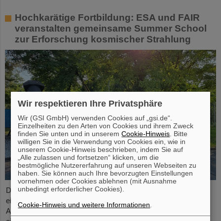
Hochkarätige Fortbildung: ESA und FAIR
veranstalten gemeinsame Summer School
zur Erforschung kosmischer Strahlung
Wir respektieren Ihre Privatsphäre
Wir (GSI GmbH) verwenden Cookies auf „gsi.de“.
Einzelheiten zu den Arten von Cookies und ihrem Zweck
finden Sie unten und in unserem
Cookie-Hinweis
. Bitte
willigen Sie in die Verwendung von Cookies ein, wie in
unserem Cookie-Hinweis beschrieben, indem Sie auf
„Alle zulassen und fortsetzen“ klicken, um die
bestmögliche Nutzererfahrung auf unseren Webseiten zu
haben. Sie können auch Ihre bevorzugten Einstellungen
vornehmen oder Cookies ablehnen (mit Ausnahme
unbedingt erforderlicher Cookies).
Die „ESA FAIR Space Radiation Summer School 2024“ geht in
eine neue Runde: Mit seinem erstklassigen
Cookie-Hinweis und weitere Informationen
.
Ausbildungsprogramm und seiner hochkarätigen Expertise,