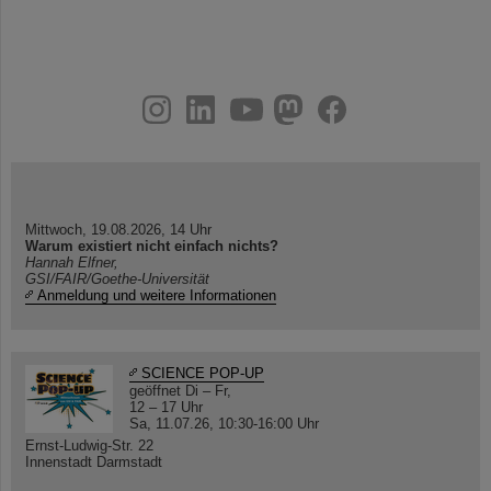
instagram
linkedin
youtube
helmholtz.social
facebook
Mittwoch, 19.08.2026, 14 Uhr
Warum existiert nicht einfach nichts?
Hannah Elfner,
GSI/FAIR/Goethe-Universität
Anmeldung und weitere Informationen
SCIENCE POP-UP
geöffnet Di – Fr,
12 – 17 Uhr
Sa, 11.07.26, 10:30-16:00 Uhr
Ernst-Ludwig-Str. 22
Innenstadt Darmstadt