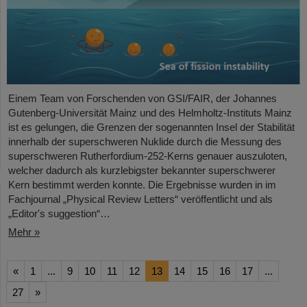
Einem Team von Forschenden von GSI/FAIR, der Johannes
Gutenberg-Universität Mainz und des Helmholtz-Instituts Mainz
ist es gelungen, die Grenzen der sogenannten Insel der Stabilität
innerhalb der superschweren Nuklide durch die Messung des
superschweren Rutherfordium-252-Kerns genauer auszuloten,
welcher dadurch als kurzlebigster bekannter superschwerer
Kern bestimmt werden konnte. Die Ergebnisse wurden in im
Fachjournal „Physical Review Letters“ veröffentlicht und als
„Editor's suggestion“…
Mehr »
«
1
...
9
10
11
12
13
14
15
16
17
...
27
»