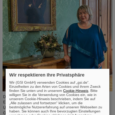
Wir respektieren Ihre Privatsphäre
Wir (GSI GmbH) verwenden Cookies auf „gsi.de“.
Einzelheiten zu den Arten von Cookies und ihrem Zweck
finden Sie unten und in unserem
Cookie-Hinweis
. Bitte
willigen Sie in die Verwendung von Cookies ein, wie in
Die Physikerin und Geologin Livia Ludhova, Professorin für
unserem Cookie-Hinweis beschrieben, indem Sie auf
Experimentelle Neutrinophysik an der Johannes Gutenberg-
„Alle zulassen und fortsetzen“ klicken, um die
bestmögliche Nutzererfahrung auf unseren Webseiten zu
Universität Mainz und Leiterin der gemeinsamen Neutrino-
haben. Sie können auch Ihre bevorzugten Einstellungen
Gruppe bei GSI sowie Leiterin des DFG-Förderprojekts FAIR-