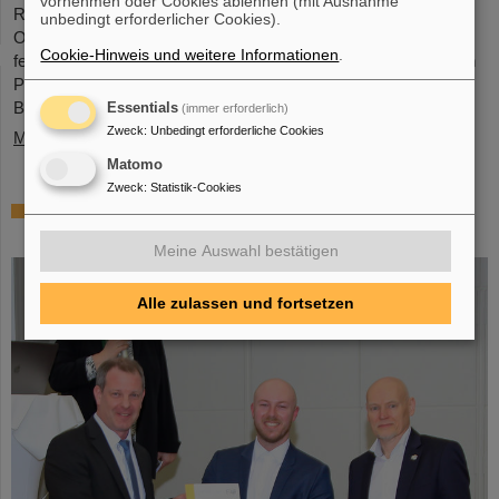
vornehmen oder Cookies ablehnen (mit Ausnahme
Research NRW, wurde vor Kurzem mit dem slowakischen
unbedingt erforderlicher Cookies).
Orden Ľudovít Štúr, 2. Klasse, Zivilabteilung, geehrt. Die
Cookie-Hinweis und weitere Informationen
.
feierliche Verleihung dieser hohen Auszeichnung fand durch den
Präsidenten der Slowakischen Republik, Peter Pellegrini, in
Bratislava statt.
Essentials
(immer erforderlich)
Zweck
:
Unbedingt erforderliche Cookies
Mehr »
Matomo
Zweck
:
Statistik-Cookies
FAIR-GSI-Promotionspreis für Dr. Tom
Reichert
Meine Auswahl bestätigen
Alle zulassen und fortsetzen