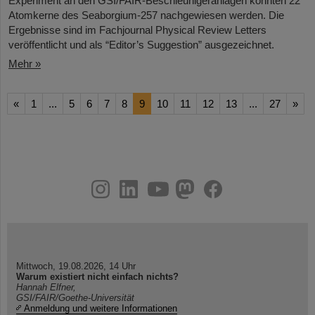
Experiment an den GSI/FAIR-Beschleunigeranlagen konnten 22
Atomkerne des Seaborgium-257 nachgewiesen werden. Die
Ergebnisse sind im Fachjournal Physical Review Letters
veröffentlicht und als “Editor’s Suggestion” ausgezeichnet.
Mehr »
«
1
...
5
6
7
8
9
10
11
12
13
...
27
»
instagram
linkedin
youtube
helmholtz.social
facebook
Mittwoch, 19.08.2026, 14 Uhr
Warum existiert nicht einfach nichts?
Hannah Elfner,
GSI/FAIR/Goethe-Universität
Anmeldung und weitere Informationen