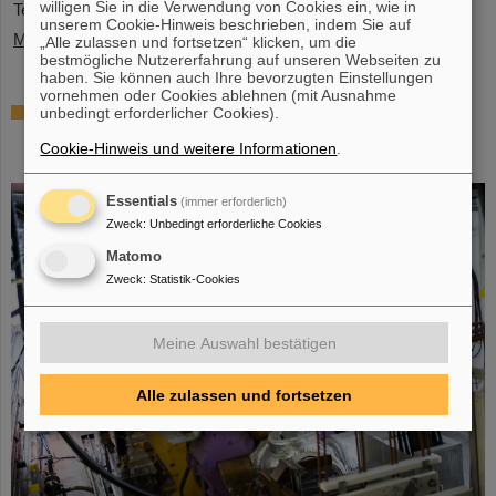
willigen Sie in die Verwendung von Cookies ein, wie in
Teilchenbeschleunigeranlage FAIR.…
unserem Cookie-Hinweis beschrieben, indem Sie auf
Mehr »
„Alle zulassen und fortsetzen“ klicken, um die
bestmögliche Nutzererfahrung auf unseren Webseiten zu
haben. Sie können auch Ihre bevorzugten Einstellungen
vornehmen oder Cookies ablehnen (mit Ausnahme
Gleichzeitige Beschleunigung von zwei
unbedingt erforderlicher Cookies).
Ionenstrahlen: Einzigartiges Verfahren im
Cookie-Hinweis und weitere Informationen
.
Ringbeschleuniger SIS18 demonstriert
Essentials
(immer erforderlich)
Zweck
:
Unbedingt erforderliche Cookies
Matomo
Zweck
:
Statistik-Cookies
Meine Auswahl bestätigen
Alle zulassen und fortsetzen