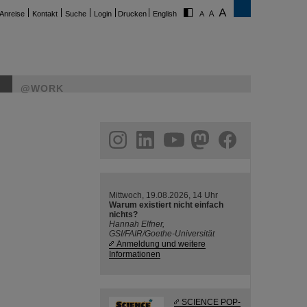
Anreise
Kontakt
Suche
Login
Drucken
English
@WORK
ram
linkedin
youtube
helmholtz.social
facebook
Mittwoch, 19.08.2026, 14 Uhr
Warum existiert nicht einfach
nichts?
Hannah Elfner,
GSI/FAIR/Goethe-Universität
Anmeldung und weitere
Informationen
SCIENCE POP-