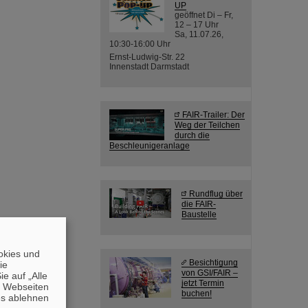
UP
geöffnet Di – Fr,
12 – 17 Uhr
Sa, 11.07.26,
10:30-16:00 Uhr
Ernst-Ludwig-Str. 22
Innenstadt Darmstadt
FAIR-Trailer: Der
Weg der Teilchen
durch die
Beschleunigeranlage
Rundflug über
die FAIR-
Baustelle
okies und
Besichtigung
die
von GSI/FAIR –
e auf „Alle
jetzt Termin
n Webseiten
buchen!
es ablehnen