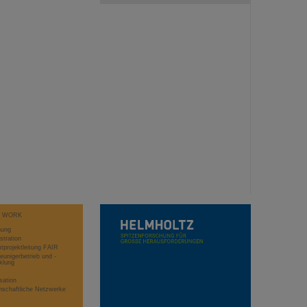
T WORK
hung
stration
projektleitung FAIR
eunigerbetrieb und -
klung
sation
schaftliche Netzwerke