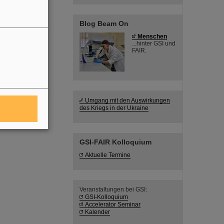
Blog Beam On
Menschen
...hinter GSI und
FAIR.
Umgang mit den Auswirkungen
des Kriegs in der Ukraine
GSI-FAIR Kolloquium
Aktuelle Termine
Veranstaltungen bei GSI:
GSI-Kolloquium
Accelerator Seminar
Kalender