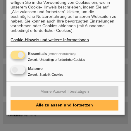
willigen Sie in die Verwendung von Cookies ein, wie in
unserem Cookie-Hinweis beschrieben, indem Sie auf
„Alle zulassen und fortsetzen“ klicken, um die
bestmögliche Nutzererfahrung auf unseren Webseiten zu
haben. Sie können auch Ihre bevorzugten Einstellungen
Blog Beam On
vornehmen oder Cookies ablehnen (mit Ausnahme
unbedingt erforderlicher Cookies).
Menschen
...hinter GSI und FAIR.
Cookie-Hinweis und weitere Informationen
.
Essentials
(immer erforderlich)
Zweck
:
Unbedingt erforderliche Cookies
Matomo
Zweck
:
Statistik-Cookies
Umgang mit den Auswirkungen des Kriegs in der Ukraine
Meine Auswahl bestätigen
Alle zulassen und fortsetzen
GSI-FAIR Kolloquium
Aktuelle Termine