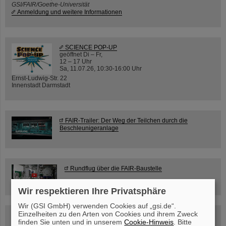
GSI/FAIR/Goethe-Universität
Anmeldung und weitere Informationen
SCIENCE POP-UP
geöffnet Di – Fr,
12 – 17 Uhr
Sa, 11.07.26, 10:30-16:00 Uhr
Ernst-Ludwig-Str. 22
Innenstadt Darmstadt
FAIR-Trailer: Der Weg der Teilchen durch die
Beschleunigeranlage
Rundflug über die FAIR-Baustelle
Wir respektieren Ihre Privatsphäre
Wir (GSI GmbH) verwenden Cookies auf „gsi.de“.
Einzelheiten zu den Arten von Cookies und ihrem Zweck
Besichtigung von GSI/FAIR –
finden Sie unten und in unserem
Cookie-Hinweis
. Bitte
jetzt Termin buchen!