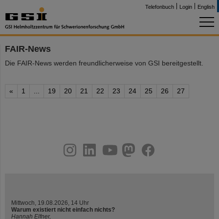
Telefonbuch
Login
English
FAIR-News
Die FAIR-News werden freundlicherweise von GSI bereitgestellt.
«
1
...
19
20
21
22
23
24
25
26
27
instagram
linkedin
youtube
helmholtz.social
facebook
Mittwoch, 19.08.2026, 14 Uhr
Warum existiert nicht einfach nichts?
Hannah Elfner,