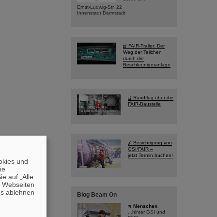
Ernst-Ludwig-Str. 22
Innenstadt Darmstadt
FAIR-Trailer: Der
Weg der Teilchen
durch die
Beschleunigeranlage
Rundflug über die
FAIR-Baustelle
Besichtigung von
GSI/FAIR –
jetzt Termin buchen!
okies und
die
e auf „Alle
n Webseiten
es ablehnen
Blog Beam On
Menschen
...hinter GSI und