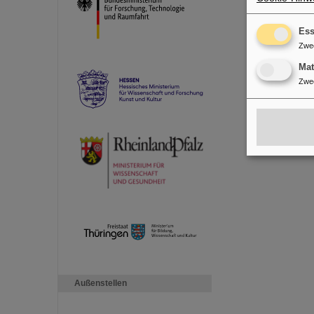
Ess
Zwe
Ma
Zwe
Außenstellen