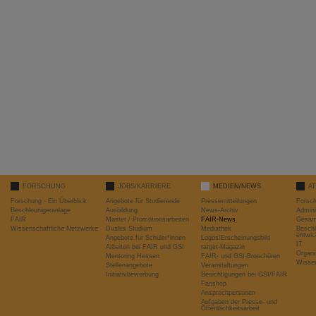
FORSCHUNG
JOBS/KARRIERE
MEDIEN/NEWS
A
Forschung - Ein Überblick
Angebote für Studierende
Pressemitteilungen
Forsc
Beschleunigeranlage
Ausbildung
News-Archiv
Admini
FAIR
Master / Promotionsarbeiten
FAIR-News
Gesamt
Wissenschaftliche Netzwerke
Duales Studium
Mediathek
Beschl
entwic
Angebote für Schüler*innen
Logos/Erscheinungsbild
IT
Arbeiten bei FAIR und GSI
target-Magazin
Organi
Mentoring Hessen
FAIR- und GSI-Broschüren
Wissen
Stellenangebote
Veranstaltungen
Initiativbewerbung
Besichtigungen bei GSI/FAIR
Fanshop
Ansprechpersonen
Aufgaben der Presse- und
Öffentlichkeitsarbeit