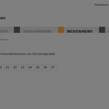
Telefonbuch
IGER
JOBS/KARRIERE
MEDIEN/NEWS
IR-News
instagr
freundlicherweise von GSI bereitgestellt.
0
21
22
23
24
25
26
27