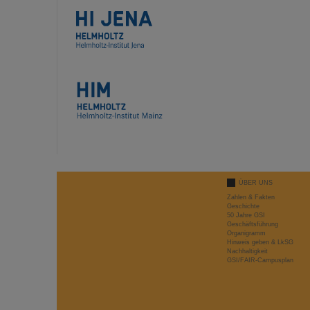
ÜBER UNS
Zahlen & Fakten
Geschichte
50 Jahre GSI
Geschäftsführung
Organigramm
Hinweis geben & LkSG
Nachhaltigkeit
GSI/FAIR-Campusplan