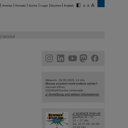
Anreise
Kontakt
Suche
Login
Drucken
English
@WORK
am
linkedin
youtube
helmholtz.social
facebook
Mittwoch, 19.08.2026, 14 Uhr
Warum existiert nicht einfach nichts?
Hannah Elfner,
GSI/FAIR/Goethe-Universität
Anmeldung und weitere Informationen
SCIENCE POP-UP
geöffnet Di – Fr,
12 – 17 Uhr
Sa, 11.07.26, 10:30-
16:00 Uhr