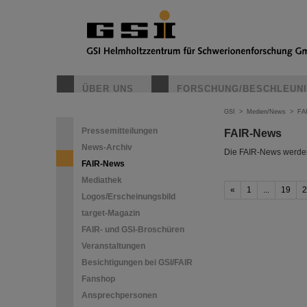
ÜBER UNS
FORSCHUNG/BESCHLEUN
GSI
>
Medien/News
>
FA
Pressemitteilungen
FAIR-News
News-Archiv
Die FAIR-News werden 
FAIR-News
Mediathek
«
1
...
19
2
Logos/Erscheinungsbild
target-Magazin
FAIR- und GSI-Broschüren
Veranstaltungen
Besichtigungen bei GSI/FAIR
Fanshop
Ansprechpersonen