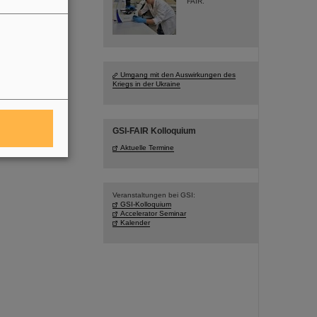
FAIR.
Umgang mit den Auswirkungen des
Kriegs in der Ukraine
GSI-FAIR Kolloquium
Aktuelle Termine
Veranstaltungen bei GSI:
GSI-Kolloquium
Accelerator Seminar
Kalender