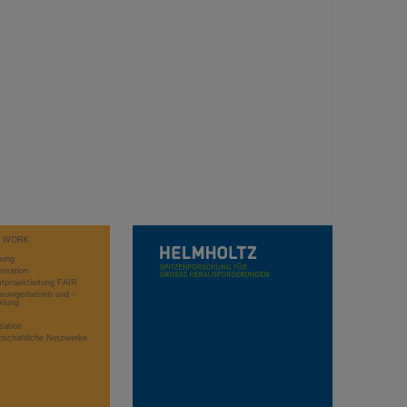
T WORK
hung
stration
projektleitung FAIR
eunigerbetrieb und -
klung
sation
schaftliche Netzwerke