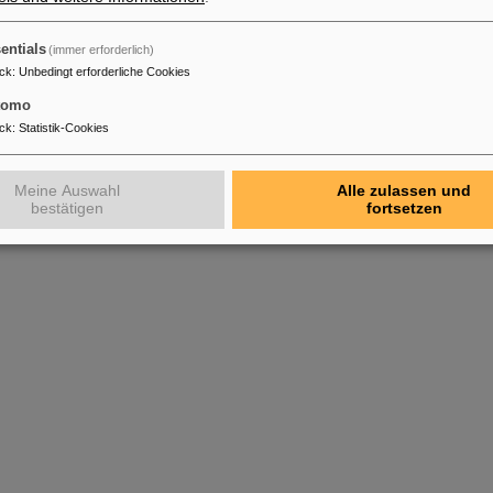
entials
(immer erforderlich)
ck
:
Unbedingt erforderliche Cookies
tomo
ck
:
Statistik-Cookies
Meine Auswahl
Alle zulassen und
bestätigen
fortsetzen