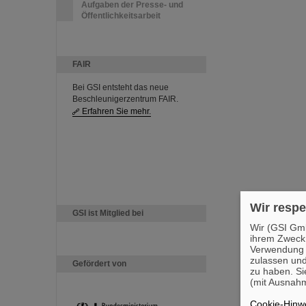
Aufgaben der Presse- und
Öffentlichkeitsarbeit
FAIR
Bei GSI entsteht das neue
Beschleunigerzentrum FAIR.
Erfahren Sie mehr.
Wir respe
GSI ist Mitglied bei
Wir (GSI Gmb
ihrem Zweck
Verwendung v
zulassen und
Gefördert von
zu haben. Si
(mit Ausnahm
Cookie-Hinwe