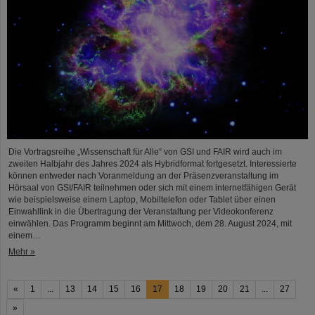
Die Vortragsreihe „Wissenschaft für Alle“ von GSI und FAIR wird auch im
zweiten Halbjahr des Jahres 2024 als Hybridformat fortgesetzt. Interessierte
können entweder nach Voranmeldung an der Präsenzveranstaltung im
Hörsaal von GSI/FAIR teilnehmen oder sich mit einem internetfähigen Gerät
wie beispielsweise einem Laptop, Mobiltelefon oder Tablet über einen
Einwahllink in die Übertragung der Veranstaltung per Videokonferenz
einwählen. Das Programm beginnt am Mittwoch, dem 28. August 2024, mit
einem…
Mehr »
«
1
...
13
14
15
16
17
18
19
20
21
...
27
»