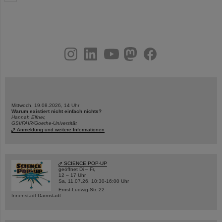
instagram
linkedin
youtube
helmholtz.social
facebook
Mittwoch, 19.08.2026, 14 Uhr
Warum existiert nicht einfach nichts?
Hannah Elfner,
GSI/FAIR/Goethe-Universität
Anmeldung und weitere Informationen
SCIENCE POP-UP
geöffnet Di – Fr,
12 – 17 Uhr
Sa, 11.07.26, 10:30-16:00 Uhr
Ernst-Ludwig-Str. 22
Innenstadt Darmstadt