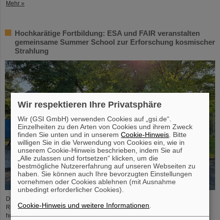
Mehr »
Hochkarätige Fortbildung: ESA und FAIR veranstalten
gemeinsame Summer School zur Erforschung kosmischer
Strahlung
Wir respektieren Ihre Privatsphäre
Wir (GSI GmbH) verwenden Cookies auf „gsi.de“.
Einzelheiten zu den Arten von Cookies und ihrem Zweck
finden Sie unten und in unserem
Cookie-Hinweis
. Bitte
willigen Sie in die Verwendung von Cookies ein, wie in
unserem Cookie-Hinweis beschrieben, indem Sie auf
„Alle zulassen und fortsetzen“ klicken, um die
bestmögliche Nutzererfahrung auf unseren Webseiten zu
haben. Sie können auch Ihre bevorzugten Einstellungen
vornehmen oder Cookies ablehnen (mit Ausnahme
unbedingt erforderlicher Cookies).
Die „ESA FAIR Space Radiation Summer School 2024“ geht in eine neue
Cookie-Hinweis und weitere Informationen
.
Runde: Mit seinem erstklassigen Ausbildungsprogramm und seiner
hochkarätigen Expertise, eingebunden in ein globales Netzwerk, zieht das