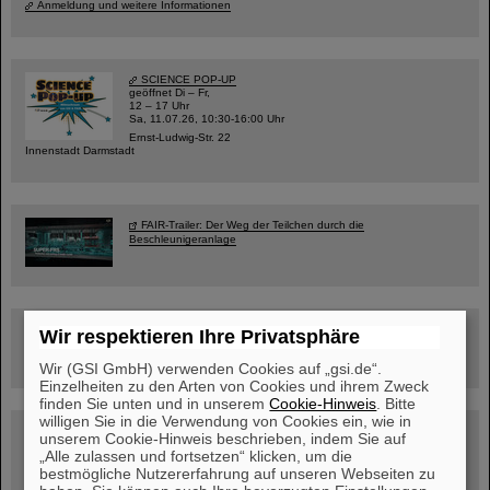
Anmeldung und weitere Informationen
SCIENCE POP-UP
geöffnet Di – Fr,
12 – 17 Uhr
Sa, 11.07.26, 10:30-16:00 Uhr
Ernst-Ludwig-Str. 22
Innenstadt Darmstadt
FAIR-Trailer: Der Weg der Teilchen durch die
Beschleunigeranlage
Rundflug über die FAIR-Baustelle
Wir respektieren Ihre Privatsphäre
Wir (GSI GmbH) verwenden Cookies auf „gsi.de“.
Einzelheiten zu den Arten von Cookies und ihrem Zweck
finden Sie unten und in unserem
Cookie-Hinweis
. Bitte
willigen Sie in die Verwendung von Cookies ein, wie in
Besichtigung von GSI/FAIR –
unserem Cookie-Hinweis beschrieben, indem Sie auf
jetzt Termin buchen!
„Alle zulassen und fortsetzen“ klicken, um die
bestmögliche Nutzererfahrung auf unseren Webseiten zu