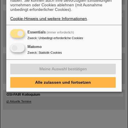
haben. Sie können auch Ihre bevorzugten Einstellungen
vornehmen oder Cookies ablehnen (mit Ausnahme
unbedingt erforderlicher Cookies).
Blog Beam On
Cookie-Hinweis und weitere Informationen
.
Menschen
...hinter GSI und FAIR.
Essentials
(immer erforderlich)
Zweck
:
Unbedingt erforderliche Cookies
Matomo
Zweck
:
Statistik-Cookies
Meine Auswahl bestätigen
Umgang mit den Auswirkungen des Kriegs in der Ukraine
Alle zulassen und fortsetzen
GSI-FAIR Kolloquium
Aktuelle Termine