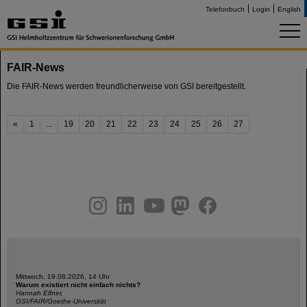
Telefonbuch
Login
English
FAIR-News
Die FAIR-News werden freundlicherweise von GSI bereitgestellt.
«
1
...
19
20
21
22
23
24
25
26
27
instagram
linkedin
youtube
helmholtz.social
facebook
Mittwoch, 19.08.2026, 14 Uhr
Warum existiert nicht einfach nichts?
Hannah Elfner,
GSI/FAIR/Goethe-Universität