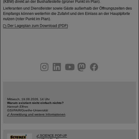
(KBW) direkt an der Bushaltestelle (grüner Punkt im Plan).
Lieferanten und Dienstleister sowie Gäste außerhalb der Öffnungszeiten des
Empfangs können weiterhin die Zufahrt und den Einlass an der Hauptpforte
nutzen (roter Punkt im Plan).
Der Lageplan zum Download (PDF)
instagram
linkedin
youtube
helmholtz.social
facebook
Mittwoch, 19.08.2026, 14 Uhr
Warum existiert nicht einfach nichts?
Hannah Elfner,
GSI/FAIR/Goethe-Universität
Anmeldung und weitere Informationen
SCIENCE POP-UP