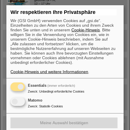
geöffnet Di – Fr,
12 – 17 Uhr
Sa, 11.07.26, 10:30-16:00 Uhr
Wir respektieren Ihre Privatsphäre
Ernst-Ludwig-Str. 22
Innenstadt Darmstadt
Wir (GSI GmbH) verwenden Cookies auf „gsi.de“.
Einzelheiten zu den Arten von Cookies und ihrem Zweck
finden Sie unten und in unserem
Cookie-Hinweis
. Bitte
willigen Sie in die Verwendung von Cookies ein, wie in
FAIR-Trailer: Der Weg der Teilchen durch die
unserem Cookie-Hinweis beschrieben, indem Sie auf
Beschleunigeranlage
„Alle zulassen und fortsetzen“ klicken, um die
bestmögliche Nutzererfahrung auf unseren Webseiten zu
haben. Sie können auch Ihre bevorzugten Einstellungen
vornehmen oder Cookies ablehnen (mit Ausnahme
unbedingt erforderlicher Cookies).
Rundflug über die FAIR-Baustelle
Cookie-Hinweis und weitere Informationen
.
Essentials
(immer erforderlich)
Besichtigung von GSI/FAIR –
Zweck
:
Unbedingt erforderliche Cookies
jetzt Termin buchen!
Matomo
Zweck
:
Statistik-Cookies
Blog Beam On
Meine Auswahl bestätigen
Menschen
...hinter GSI und FAIR.