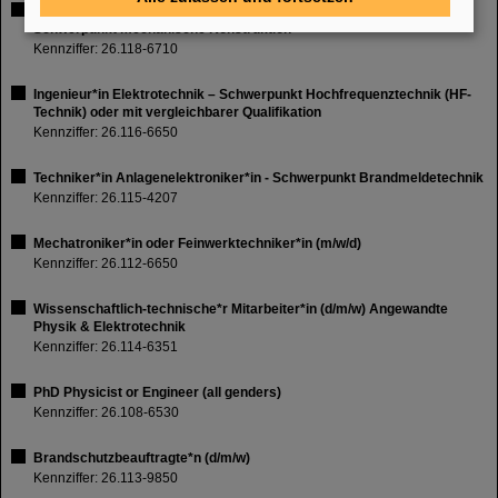
Entwicklungsingenieur*in (d/m/w) TU bzw. M.Sc./M.Eng. mit
Schwerpunkt mechanische Konstruktion
Kennziffer: 26.118-6710
Ingenieur*in Elektrotechnik – Schwerpunkt Hochfrequenztechnik (HF-
Technik) oder mit vergleichbarer Qualifikation
Kennziffer: 26.116-6650
Techniker*in Anlagenelektroniker*in - Schwerpunkt Brandmeldetechnik
Kennziffer: 26.115-4207
Mechatroniker*in oder Feinwerktechniker*in (m/w/d)
Kennziffer: 26.112-6650
Wissenschaftlich-technische*r Mitarbeiter*in (d/m/w) Angewandte
Physik & Elektrotechnik
Kennziffer: 26.114-6351
PhD Physicist or Engineer (all genders)
Kennziffer: 26.108-6530
Brandschutzbeauftragte*n (d/m/w)
Kennziffer: 26.113-9850