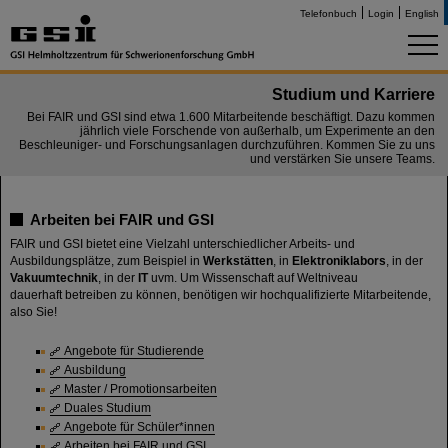
Telefonbuch
Login
English
Studium und Karriere
Bei FAIR und GSI sind etwa 1.600 Mitarbeitende beschäftigt. Dazu kommen
jährlich viele Forschende von außerhalb, um Experimente an den
Beschleuniger- und Forschungsanlagen durchzuführen. Kommen Sie zu uns
und verstärken Sie unsere Teams.
Arbeiten bei FAIR und GSI
FAIR und GSI bietet eine Vielzahl unterschiedlicher Arbeits- und
Ausbildungsplätze, zum Beispiel in
Werkstätten
, in
Elektroniklabors
, in der
Vakuumtechnik
, in der
IT
uvm. Um Wissenschaft auf Weltniveau
dauerhaft betreiben zu können, benötigen wir hochqualifizierte Mitarbeitende,
also Sie!
Angebote für Studierende
Ausbildung
Master / Promotionsarbeiten
Duales Studium
Angebote für Schüler*innen
Arbeiten bei FAIR und GSI