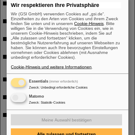
Systemingenieur*in (d/m/w) Mechatronik
Wir respektieren Ihre Privatsphäre
Kennziffer: 26.130-6450
Wir (GSI GmbH) verwenden Cookies auf „gsi.de“.
Einzelheiten zu den Arten von Cookies und ihrem Zweck
Fachliche Teamleitung Anlagenbuchhaltung
finden Sie unten und in unserem
Cookie-Hinweis
. Bitte
Kennziffer: 26.129-8300
willigen Sie in die Verwendung von Cookies ein, wie in
unserem Cookie-Hinweis beschrieben, indem Sie auf
„Alle zulassen und fortsetzen“ klicken, um die
Promovierte*n Physiker*in (d/m/w)
bestmögliche Nutzererfahrung auf unseren Webseiten zu
Kennziffer: 26.119-6740
haben. Sie können auch Ihre bevorzugten Einstellungen
vornehmen oder Cookies ablehnen (mit Ausnahme
unbedingt erforderlicher Cookies).
FPGA and C/C++Developer for Scientific Data Acquisition (DAQ) - (all
genders)
Cookie-Hinweis und weitere Informationen
.
Kennziffer: 26.121-6220
PhD student position (all genders) - (part time 65%)
Essentials
(immer erforderlich)
Kennziffer: 26.125-1530
Zweck
:
Unbedingt erforderliche Cookies
Matomo
PhD student position (all genders) - (part time 65%)
Zweck
:
Statistik-Cookies
Kennziffer: 26.124-1590
Wissenschaftliche*n Mitarbeiter*in mit Schwerpunkt Hochintensitäts-
Meine Auswahl bestätigen
Laserphysik
Kennziffer: 26.123-4216
Alle zulassen und fortsetzen