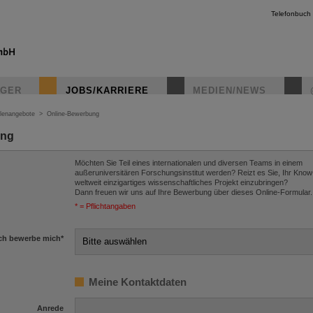
Telefonbuch
IGER
JOBS/KARRIERE
MEDIEN/NEWS
llenangebote
>
Online-Bewerbung
ung
Möchten Sie Teil eines internationalen und diversen Teams in einem
außeruniversitären Forschungsinstitut werden? Reizt es Sie, Ihr Know
weltweit einzigartiges wissenschaftliches Projekt einzubringen?
Dann freuen wir uns auf Ihre Bewerbung über dieses Online-Formular.
* = Pflichtangaben
ch bewerbe mich
*
Meine Kontaktdaten
Anrede