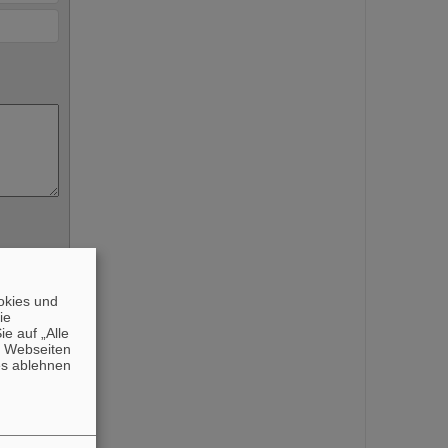
okies und
die
e auf „Alle
n Webseiten
es ablehnen