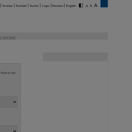
Anreise
Kontakt
Suche
Login
Drucken
English
@WORK
-How in ein