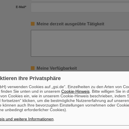
E-Mail
*
Meine derzeit ausgeübte Tätigkeit
Meine Verfügbarkeit
ktieren Ihre Privatsphäre
 bin verfügbar ab
*
H) verwenden Cookies auf „gsi.de“. Einzelheiten zu den Arten von Co
 finden Sie unten und in unserem
Cookie-Hinweis
. Bitte willigen Sie in 
on Cookies ein, wie in unserem Cookie-Hinweis beschrieben, indem Si
Freiwillige Angabe
 fortsetzen“ klicken, um die bestmögliche Nutzererfahrung auf unsere
e können auch Ihre bevorzugten Einstellungen vornehmen oder Cooki
Ja
n mit Behinderung
e unbedingt erforderlicher Cookies).
Nein
is und weitere Informationen
.
Ich bin/war beschäftigt bei