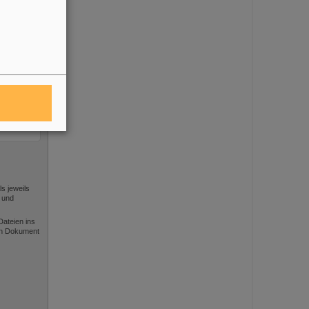
s jeweils
 und
ateien ins
gen Dokument