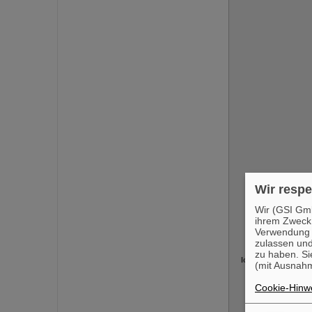
Wir respe
Ich
Wir (GSI Gmb
ihrem Zweck
Verwendung v
zulassen und
zu haben. Si
Ich bin eine Perso
(mit Ausnahm
Cookie-Hinwe