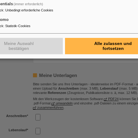
entials
(immer erforderlich)
Ja
GSI GmbH
ck
:
Unbedingt erforderliche Cookies
Nein
tomo
Ja
FAIR GmbH
Nein
ck
:
Statistik-Cookies
Meine Gehaltsvorstellung
Meine Auswahl
Alle zulassen und
bestätigen
fortsetzen
Ich strebe folgendes Brutto-Jahresgehalt an:
Meine Unterlagen
Bitte senden Sie uns Ihre Unterlagen - idealerweise im PDF-Format - al
einen Upload für
Anschreiben
(max. 3 MB),
Lebenslauf
(max. 5 MB)
relevante
Referenzen
(Zeugnisse, Publikationsliste o. ä, max. 12 MB).
Mit den Werkzeugen der kostenlosen Software
PDF24
können Sie D
.pdf-Format
umwandeln
und einzelne .pdf-Dateien zu einem einzi
zusammenführen
.
Anschreiben
*
Lebenslauf
*